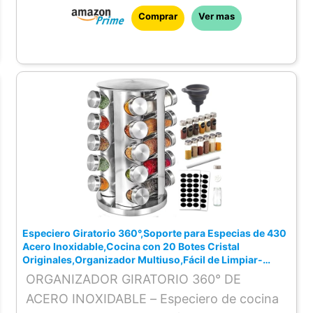
asegura la fluidez de los giros. El fondo es
Comprar
Ver mas
acanalado para que los botes no se caigan.
TAMAÑO COMPACTO: Con unas medidas
de 22,9 cm de diámetro x 3,8 cm, este
organizador de cocina cabe fácilmente en
los armarios o puede usarse en la mesa,
como tabla giratoria.
MATERIAL RESISTENTE: Realizado en
resistente plástico, este accesorio es ideal
como estante especiero, bandeja para
frigorífico o como organizador de
maquillaje en el baño.
Especiero Giratorio 360°,Soporte para Especias de 430
Acero Inoxidable,Cocina con 20 Botes Cristal
Originales,Organizador Multiuso,Fácil de Limpiar-
Ahorro de Espacio Especiero Cocina-Práctico …
ORGANIZADOR GIRATORIO 360° DE
ACERO INOXIDABLE – Especiero de cocina