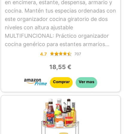
europea, si tiene algún problema antes o
en encimera, estante, despensa, armario y
después de realizar el pedido, no dude en
cocina. Mantén tus especias ordenadas con
hacérnoslo saber.
este organizador cocina giratorio de dos
niveles con altura ajustable
MULTIFUNCIONAL: Práctico organizador
cocina genérico para estantes armarios
organizador. Úselo como organizador de
4.7
707
especias, organizador nevera, organizador
18,55 €
baño o incluso como organizador
escritorio. Mantenga los especieros para
Comprar
Ver mas
cocina perfectamente ordenados y visibles
DOBLE GIRO: Organizador giratorio con
doble giro y dos niveles, para mantener
todo de forma visible y a su alcance.
Original diseño en forma D mejorado. Útil
organizador de cocina que optimizará su