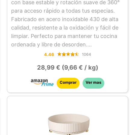
con base estable y rotación suave de 360°
para acceso rápido a todas tus especias.
Fabricado en acero inoxidable 430 de alta
calidad, resistente a la oxidación y fácil de
limpiar. Perfecto para mantener tu cocina
ordenada y libre de desorden.
20 BOTES DE VIDRIO HERMÉTICOS CON
4.46
1064
DOSIFICADOR – Incluye 20 frascos de
28,99 € (9,66 € / kg)
vidrio alimentario (80ml cada uno) con
tapas herméticas y dispensador integrado
Comprar
Ver mas
para un fácil uso. Las tapas tienen película
protectora azul y permiten controlar
perfectamente la salida de especias,
manteniendo su frescura y aroma por más
tiempo.
AHORRA ESPACIO Y ORGANIZA TU