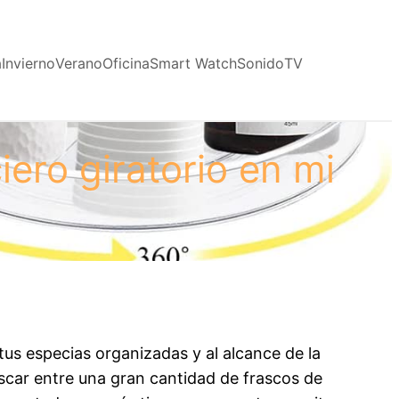
a
Invierno
Verano
Oficina
Smart Watch
Sonido
TV
ero giratorio en mi
us especias organizadas y al alcance de la
scar entre una gran cantidad de frascos de