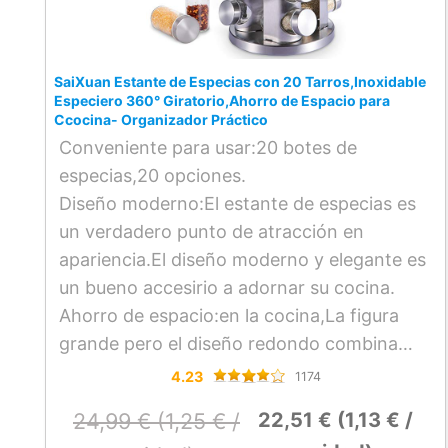
SaiXuan Estante de Especias con 20 Tarros,Inoxidable
Especiero 360° Giratorio,Ahorro de Espacio para
Ccocina- Organizador Práctico
Conveniente para usar:20 botes de
especias,20 opciones.
Diseño moderno:El estante de especias es
un verdadero punto de atracción en
apariencia.El diseño moderno y elegante es
un bueno accesirio a adornar su cocina.
Ahorro de espacio:en la cocina,La figura
grande pero el diseño redondo combina
con cada esquina de la cocina,ahorrando
4.23
1174
espacio y eliminando el problema de ocupar
24,99 € (1,25 € /
22,51 € (1,13 € /
espacio.