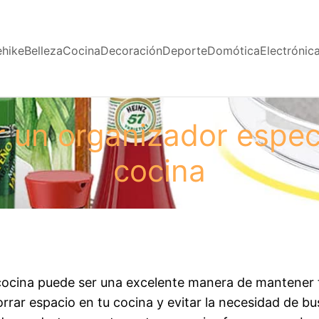
ehike
Belleza
Cocina
Decoración
Deporte
Domótica
Electrónic
r un organizador especi
cocina
 cocina puede ser una excelente manera de mantener t
rar espacio en tu cocina y evitar la necesidad de bu