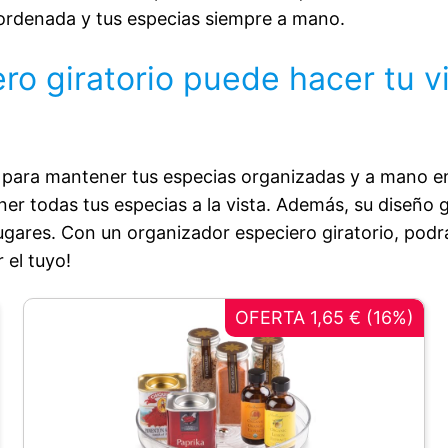
 ordenada y tus especias siempre a mano.
 giratorio puede hacer tu vid
a para mantener tus especias organizadas y a mano en
er todas tus especias a la vista. Además, su diseño g
lugares. Con un organizador especiero giratorio, podr
 el tuyo!
OFERTA 1,65 € (16%)