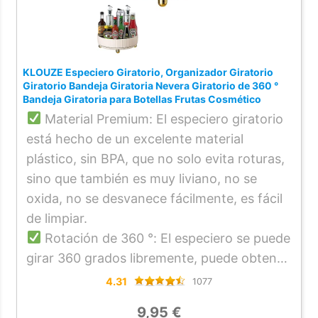
COCINA – Diseño compacto (33.5×18.5cm)
que cabe en cualquier encimera o estante.
Cada frasco mide 9.5×4.5cm con suficiente
separación para fácil acceso. Ideal para
KLOUZE Especiero Giratorio, Organizador Giratorio
organizar especias, hierbas aromáticas,
Giratorio Bandeja Giratoria Nevera Giratorio de 360 ​​°
Bandeja Giratoria para Botellas Frutas Cosmético
sales gourmet o pequeños ingredientes de
Material Premium: El especiero giratorio
repostería.
está hecho de un excelente material
KIT COMPLETO CON ACCESORIOS
plástico, sin BPA, que no solo evita roturas,
PRÁCTICOS – Incluye 32 etiquetas
sino que también es muy liviano, no se
adhesivas y bolígrafo para identificar
oxida, no se desvanece fácilmente, es fácil
fácilmente tus especias. Los frascos de
de limpiar.
vidrio son reutilizables y aptos para
Rotación de 360 ​​°: El especiero se puede
lavavajillas. Ofrecemos frascos de repuesto
girar 360 grados libremente, puede obtener
en nuestra tienda por si necesitas
fácilmente lo que desea girando y las cosas
4.31
reemplazos.
1077
en las esquinas también se pueden obtener
GARANTÍA DE SATISFACCIÓN 100% –
9,95 €
fácilmente.