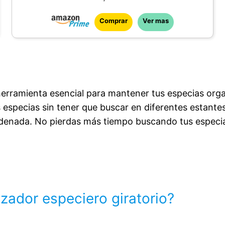
Compra con confianza con nuestro servicio
Diseño Antideslizante: La plataforma
al cliente en español. Si no estás satisfecho
Comprar
Ver mas
giratoria se apoya en tres pies, lo que evita
por cualquier razón, contáctanos y
el deslizamiento innecesario durante la
resolveremos cualquier problema. Producto
rotación.La textura elevada garantiza la
ideal como regalo práctico para amantes de
estabilidad de la colocación del artículo, el
la cocina y chefs caseros.
artículo no se cae fácilmente.
 herramienta esencial para mantener tus especias org
Diseño Novedoso de Tocadiscos: La
s especias sin tener que buscar en diferentes estante
parte inferior desmontable de este
denada. No pierdas más tiempo buscando tus especias,
organizador de armario hace que sea fácil
de limpiar. Puede usar la capa superior para
sostener cosas y usar la capa de drenaje
para drenar frutas y verduras.
Múltiples Usos: Este organizador
zador especiero giratorio?
giratorio es perfecto para la mesa de la
cocina, la encimera, el gabinete, la
despensa, el estante y la mesa de comedor