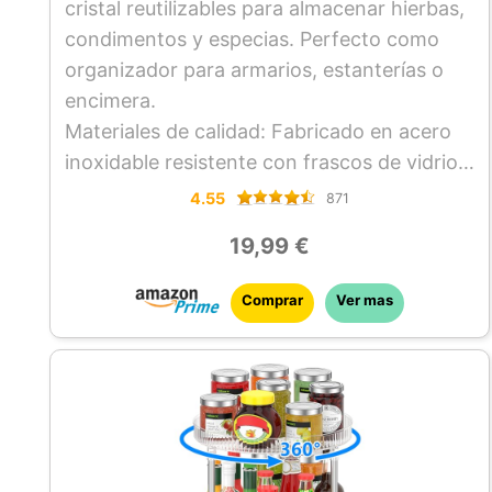
cristal reutilizables para almacenar hierbas,
condimentos y especias. Perfecto como
organizador para armarios, estanterías o
encimera.
Materiales de calidad: Fabricado en acero
inoxidable resistente con frascos de vidrio
transparente que mantienen frescos tus
4.55
871
ingredientes. Las tapas con dosificador
19,99 €
permiten un uso limpio y preciso. Fácil
limpieza: Los botes se pueden lavar a mano
Comprar
Ver mas
y rellenar fácilmente. La base de acero se
limpia con un paño húmedo, garantizando
un accesorio de cocina higiénico y
duradero.
Rotación 360°: El especiero giratorio ahorra
espacio y facilita encontrar rápidamente