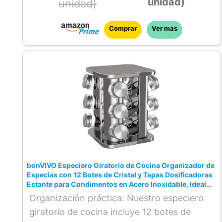
unidad)
unidad)
Material de alta calidad:El estante de
especias giratorio ésta hecho del acero
Comprar
Ver mas
inoxidable con superficie lisa,resistente y a
prueba de herrumbre,Fácil de limpiar.
Funcional:El tarro de especias hecho de
vidrio espeso y cubierta de acero
inoxidable,que puede conservar el aroma y
el sabor original de las especias durante
mucho tiempo.
bonVIVO Especiero Giratorio de Cocina Organizador de
Especias con 12 Botes de Cristal y Tapas Dosificadoras
Estante para Condimentos en Acero Inoxidable, Ideal
para Armario, Encimera y Muebles Plata
Organización práctica: Nuestro especiero
giratorio de cocina incluye 12 botes de