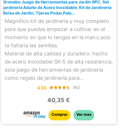
Grenebo Juego de Herramientas para Jardín 9PC, Set
jardineria Adulto de Acero Inoxidable, Kit de Jardinería
Bolsa de Jardín, Tijeras Podar,Pala
Jardinería,Guantes,Paleta y Rastrillo de Mano etc
Magnifico kit de jardinería y muy completo
para que puedas empezar a cultivar en el
momento en que lo tengas en la mano,solo
te faltaría las semillas.
Material de alta calidad y duradero: hecho
de acero inoxidable SK-5 de alta resistencia,
este juego de herramientas de jardinería
como regalo de jardinería para
mujeres/hombres es duradero y resistente
4.55
962
al óxido. Además, con material altamente
40,35 €
calificado como este, este kit de jardinería
apenas se deforma.
Comprar
Ver mas
Juego de jardín con patrón floral: El juego
de herramientas de jardín de granero tiene