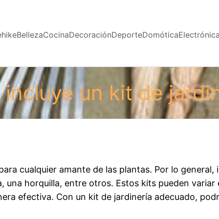
ehike
Belleza
Cocina
Decoración
Deporte
Domótica
Electrónic
incluye un kit de jardi
 para cualquier amante de las plantas. Por lo general
, una horquilla, entre otros. Estos kits pueden variar
nera efectiva. Con un kit de jardinería adecuado, po