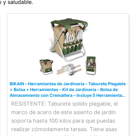
 y saludable.
herramienta del set tiene un práctico
agujero en el mango, lo que permite
colgarlas fácilmente para mantener sus
herramientas de jardín organizadas y al
alcance
BIKAIN – Herramientas de Jardinería – Taburete Plegable
+ Bolsa + Herramientas – Kit de Jardinería – Bolsa de
Almacemiento con Cremallera – Incluye 5 Herramientas
con Mango de Madera
RESISTENTE: Taburete solido plegable, el
marco de acero de este asiento de jardín
soporta hasta 100 kilos para que puedas
realizar cómodamente tareas. Tiene asas