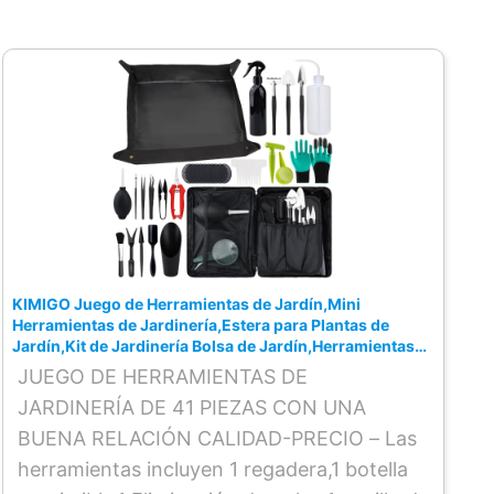
herramienta para colgarlos en la temporada
baja o después de su uso.
Excelentes regalos de jardín: La bolsa de
jardinería está hecha de algodón y poliéster
especiales, duradera y fácil de llevar, que es
la mejor opción para mujeres, vecinos y
todos los amantes de la jardinería, también
puede ser regalos de jardinería para
hombres. (Regalos de cumpleaños únicos
para el jardín de mujeres, regalo perfecto
KIMIGO Juego de Herramientas de Jardín,Mini
Herramientas de Jardinería,Estera para Plantas de
para el día de la madre).
Jardín,Kit de Jardinería Bolsa de Jardín,Herramientas
para Plantas Suculentas Set,Herramientas Bonsai Kit
JUEGO DE HERRAMIENTAS DE
JARDINERÍA DE 41 PIEZAS CON UNA
BUENA RELACIÓN CALIDAD-PRECIO – Las
herramientas incluyen 1 regadera,1 botella