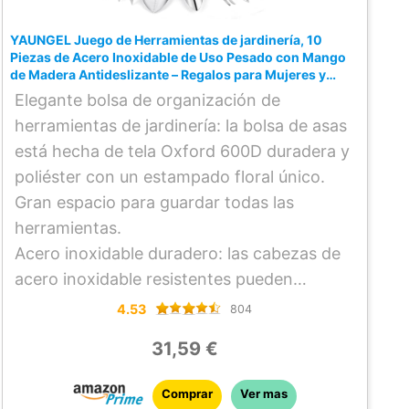
limpieza y almacenamiento
adecuados,puede tener una vida útil
YAUNGEL Juego de Herramientas de jardinería, 10
suficientemente larga
Piezas de Acero Inoxidable de Uso Pesado con Mango
de Madera Antideslizante – Regalos para Mujeres y
TAPETE PARA PLANTAR JARDINERÍA –
Hombres, Verde
Elegante bolsa de organización de
Hecho de tela Oxford espesa,con botones
herramientas de jardinería: la bolsa de asas
en las cuatro esquinas para evitar fugas de
está hecha de tela Oxford 600D duradera y
tierra,y la superficie es resistente al
poliéster con un estampado floral único.
desgaste y duradera.No solo puedes
Gran espacio para guardar todas las
ponerle macetas para cambiar la
herramientas.
tierra,mezclar fertilizantes o podar ramas y
Acero inoxidable duradero: las cabezas de
cogollos,sino que también puedes guardar
acero inoxidable resistentes pueden
herramientas fácilmente para ahorrar
soportar las raíces, rocas y suelo más
4.53
espacio
804
duros, más resistentes que el aluminio
ALMOHADILLA DE MALLA PARA EL
31,59 €
fundido/revestido, sin necesidad de
ORIFICIO INFERIOR DE LA MACETA –
preocuparse por el óxido y la rotura durante
Simplemente coloque la malla en el fondo
Comprar
Ver mas
la poda, excavación, deshierbe, etc. El