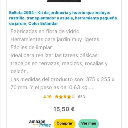
conseguir que tu patio luzca limpio, bonito y
cuidado.
Bellota 2994 – Kit de jardinería y huerto que incluye:
SOBRE NOSOTROS: Desde nuestro
rastrillo, transplantador y azuela, herramienta pequeña
de jardín, Color Estándar
nacimiento en 1979, en Bikain hemos
Fabricadas en fibra de vidrio
crecido paso a paso hasta ofrecerte un
Herramientas para jardin muy ligeras
amplio catálogo de soluciones creativas
Fáciles de limpiar
para artículos de poda, cultivo de huertos,
Ideal para realizar las tareas básicas:
forestales, agrícolas, de hogar, automoción
trabajos en terrazas, macizos, rocallas y
y de ordenación.
balcón.
Las medidas del producto son: 375 x 255 x
70 mm. Y el peso es de: 0,63 kg.
Con nuestras herramientas para la
4.16
653
agricultura sacarás mayor partido a tu
15,50 €
tierra. En Bellota te ofrecemos
herramientas duraderas que nunca fallan.
Comprar
Ver mas