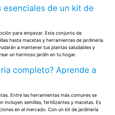
9 piezas, incluyendo una bolsa de jardín con
s esenciales de un kit de
un estampado floral único, podadora,
paleta de jardín, trasplantador, herramienta
de desbrozadora para jardín, tenedor de
mano, rastrillo de mano, botella de
 opción para empezar. Este conjunto de
pulverización, guantes de jardín, casi todo
llas hasta macetas y herramientas de jardinería.
lo que necesitas en el mantenimiento diario
 ayudarán a mantener tus plantas saludables y
del jardín. Es un regalo genial para los
 crear un hermoso jardín en tu hogar.
amantes de las plantas.
neria completo? Aprende a
Bolsa de herramientas de jardinería
adicional: La mayor preocupación de
comprar un gran juego de herramientas de
jardinería es el almacenamiento. Por esta
lantas. Entre las herramientas más comunes se
consideración, Grenebo enviará una bolsa
én incluyen semillas, fertilizantes y macetas. Es
de herramientas adicional. Además, hay un
ciones en el mercado. Con un kit de jardinería
agujero especializado en cada mango de