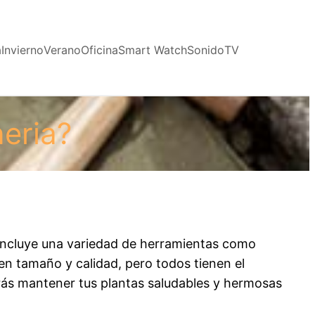
a
Invierno
Verano
Oficina
Smart Watch
Sonido
TV
neria?
, incluye una variedad de herramientas como
 en tamaño y calidad, pero todos tienen el
drás mantener tus plantas saludables y hermosas