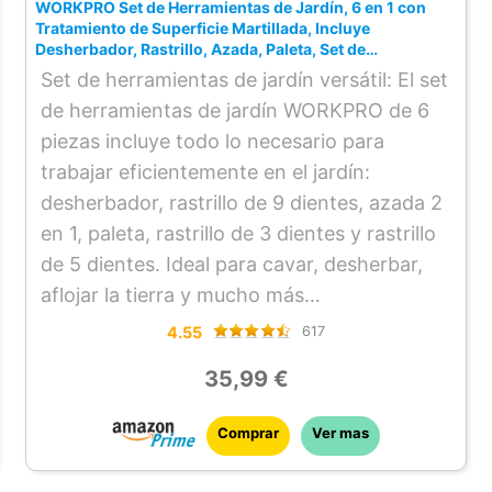
WORKPRO Set de Herramientas de Jardín, 6 en 1 con
Tratamiento de Superficie Martillada, Incluye
Desherbador, Rastrillo, Azada, Paleta, Set de
Herramientas de Jardín Robusto para Jardín
Set de herramientas de jardín versátil: El set
de herramientas de jardín WORKPRO de 6
piezas incluye todo lo necesario para
trabajar eficientemente en el jardín:
desherbador, rastrillo de 9 dientes, azada 2
en 1, paleta, rastrillo de 3 dientes y rastrillo
de 5 dientes. Ideal para cavar, desherbar,
aflojar la tierra y mucho más
Tratamiento de superficie martillada: Las
4.55
617
herramientas cuentan con un tratamiento
35,99 €
especial de superficie martillada. Este
tratamiento aumenta la resistencia a los
Comprar
Ver mas
arañazos y facilita la limpieza de las
herramientas de jardín. Nota: Después de