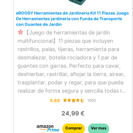
REGALOS JARDINERIA PERFECTO –
Nuestras herramientas de jardinería
eROOSY Herramientas de Jardinería Kit 11 Piezas Juego
esenciales están diseñadas para jardineros
De Herramientas jardinería con Funda de Transporte
con Guantes de Jardin
de todas las edades. A los niños,
【Juego de herramientas de jardín
adolescentes y adultos les encantará pasar
multifuncional】11 piezas que incluyen
tiempo al aire libre como familia. Kit de
rastrillos, palas, tijeras, herramienta para
jardinería adultos perfecto para mujeres y
desmalezar, botella rociadora y 1 par de
hombres.
guantes con garras. Perfecto para cavar,
ASAS ERGONÓMICAS – El diseño ligero
deshierbar, rastrillar, aflojar la tierra, airear,
pero resistente de nuestras jardineria
trasplantar, podar y regar, para que pueda
accesorios para jardinería permite pasar
realizar de forma segura y sencilla todas las
largos días en tu jardín sin desarrollar
actividades de jardinería en interiores y
4.69
molestias. Las herramientas tienen asas
1002
exteriores.
suaves, contorneadas y ergonómicas que
24,99 €
【Diseño ergonómico 】 Mango hecho
se adaptan a manos de todos los tamaños,
de plástico ambiental e impreso con
reduciendo la tensión y proporcionando
Comprar
Ver mas
motivos florales. El mango suave con