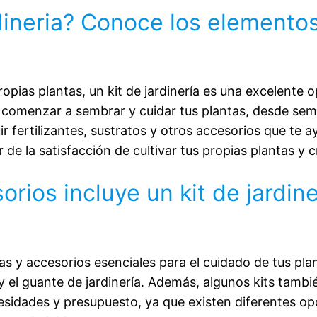
su uso, se recomienda guardar las
rdineria? Conoce los elemento
herramientas secas para prolongar su vida
útil
Construcción robusta y duradera:
Fabricadas con acero al carbono de alta
ropias plantas, un kit de jardinería es una excelente
resistencia, las herramientas del set ofrecen
 comenzar a sembrar y cuidar tus plantas, desde semi
una gran resistencia y durabilidad. Son
ir fertilizantes, sustratos y otros accesorios que te
ideales para un uso intensivo en el jardín y
ar de la satisfacción de cultivar tus propias plantas y
garantizan una larga vida útil
rios incluye un kit de jardi
Diseño ergonómico: Los mangos
ergonómicamente diseñados permiten un
manejo cómodo. Así, el trabajo en el jardín
es más agradable y se reduce la fatiga de
tas y accesorios esenciales para el cuidado de tus p
las manos y los brazos. Ideal para largas
ar y el guante de jardinería. Además, algunos kits tambi
sesiones de jardinería
esidades y presupuesto, ya que existen diferentes op
Almacenamiento práctico: Cada