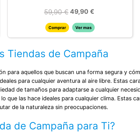
dejar entrar insectos.
59,90 €
49,90 €
DIMENSIONES: Las medidas de la tienda
son de 210 cm de largo por 180 cm de
Comprar
Ver mas
ancho, con una altura máxima de 120 cm. El
vestíbulo delantero añade 100 cm
adicionales de espacio cubierto, útil para
las Tiendas de Campaña
almacenar mochilas, calzado o equipo de
cocina. Estas dimensiones la hacen
ón para aquellos que buscan una forma segura y cóm
adecuada para albergar cómodamente
deales para cualquier aventura al aire libre. Estas car
hasta tres personas adultas en posición
variedad de tamaños para adaptarse a cualquier necesi
recostada.
lo que las hace ideales para cualquier clima. Estas 
RESISTENCIA: La tienda está fabricada con
utar de la naturaleza sin preocupaciones.
materiales resistentes al agua, soportando
hasta 2000 mm de columna de agua, lo que
nda de Campaña para Ti?
la hace adecuada para climas lluviosos
moderados. La base cuenta con un suelo