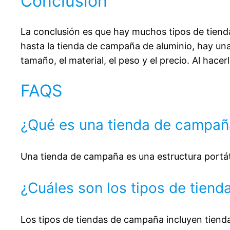
Conclusión
puertas, facilitando el acceso a cada
espacio. Además, puedes colgar una
La conclusión es que hay muchos tipos de tiend
linterna en el gancho del techo para
hasta la tienda de campaña de aluminio, hay una
iluminar el interior cuando cae la noche
tamaño, el material, el peso y el precio. Al hac
ACCESORIOS INCLUIDOS: Este producto
viene con 22 estacas y 10 cuerdas tensoras
FAQS
para asegurar la tienda de campaña alta de
forma firme. Además, incluye una bolsa de
¿Qué es una tienda de campañ
transporte para facilitar su traslado y
mejorar tus aventuras al aire libre
MEDIDAS TOTALES: 420x200x150 cm
Una tienda de campaña es una estructura portáti
(LxANxAL). Medidas plegada: 60x20x20
cm (LxANxAL)
¿Cuáles son los tipos de tien
Los tipos de tiendas de campaña incluyen tiend