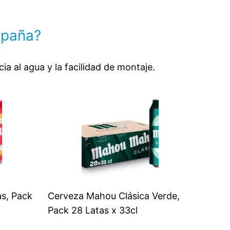
sin comprometer la privacidad. Dos
cremalleras de doble cara permiten la
mpaña?
ventilación desde el interior
Totalmente impermeable y resistente a la
intemperie: postes de fibra de vidrio de alta
cia al agua y la facilidad de montaje.
calidad y una estructura optimizada para el
viento garantizan la estabilidad en cualquier
condición meteorológica. Exterior e interior
de poliéster 190T (columna de agua de
hasta 3000 mm), combinado con un
resistente suelo Oxford 210D. Para disfrutar
de un viaje de camping cómodo y seguro,
Grandes tiendas de campaña de 3
estaciones para trekking, familias
as, Pack
Cerveza Mahou Clásica Verde,
Pack 28 Latas x 33cl