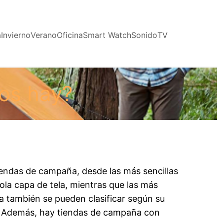
a
Invierno
Verano
Oficina
Smart Watch
Sonido
TV
os hay?
endas de campaña, desde las más sencillas
la capa de tela, mientras que las más
a también se pueden clasificar según su
. Además, hay tiendas de campaña con