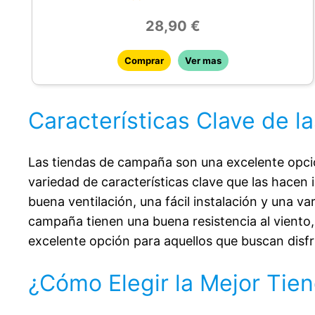
insectos: la barra de fibra de vidrio
28,90 €
resistente está equipada con una estructura
resistente al viento, y la lona está hecha de
Comprar
Ver mas
tela Oxford impermeable 210D (índice de
impermeabilidad de hasta 1500 mm) y un
tejido exterior con revestimiento UV con
Características Clave de 
protección solar. Resistencia a los rayos UV
y mejor impermeabilidad. Construcción de
Las tiendas de campaña son una excelente opci
doble capa, alfombrilla duradera para
variedad de características clave que las hacen i
mantener el interior seco.
buena ventilación, una fácil instalación y una 
Puerta doble ventilada y ventana doble
campaña tienen una buena resistencia al viento, 
con doble capa y detalles perfectos para
excelente opción para aquellos que buscan disfr
acampar fácilmente: el diseño integra
ventilación con protección contra el viento
¿Cómo Elegir la Mejor Tie
y los insectos, lo que te ofrece un entorno
de vida más ventilado y cómodo mientras