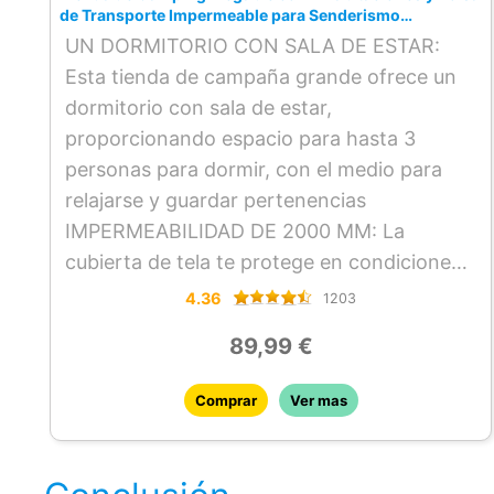
de Transporte Impermeable para Senderismo
420x200x150 cm Multicolor
UN DORMITORIO CON SALA DE ESTAR:
Esta tienda de campaña grande ofrece un
dormitorio con sala de estar,
proporcionando espacio para hasta 3
personas para dormir, con el medio para
relajarse y guardar pertenencias
IMPERMEABILIDAD DE 2000 MM: La
cubierta de tela te protege en condiciones
climáticas suaves y resiste hasta 2000 mm
4.36
1203
de presión de agua sin filtraciones. Esta
89,99 €
tienda de camping incluye lona para el
suelo, manteniendo tu espacio de descanso
Comprar
Ver mas
libre de suciedad
TRES PUERTAS Y GANCHO PARA LUZ: Esta
tienda de campaña ligera cuenta con tres