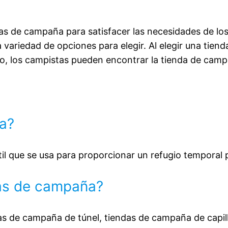
Bolsa de transporte con cremallera de alta
Soporte para lámparas. Construcción
as de campaña para satisfacer las necesidades de lo
independiente para una construcción fácil y
 variedad de opciones para elegir. Al elegir una tien
rápida. Los canales cortos de varillas
erlo, los campistas pueden encontrar la tienda de ca
facilitan el encendido. Y la degradación.
Varillas de fibra de vidrio de alta calidad de
7,9 mm con práctica goma elástica
a?
l que se usa para proporcionar un refugio temporal pa
das de campaña?
as de campaña de túnel, tiendas de campaña de capil