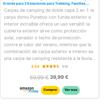
Grande para 3 Estaciones para Trekking, Familias,
Camping
Carpas de camping de doble capa 2 en 1: la
carpa domo Purebox con funda exterior e
interior extraíble ofrece un uso versátil: la
cubierta exterior sirve como protección
solar, cenador o techo de protección
contra el calor del verano, mientras que la
combinación de carpa exterior e interior es
una carpa de camping resistente a la lluvia y
al viento
4.69
936
Espacio interior espacioso y cómodo: con
59,99 €
39,99 €
210 × 180 × 105 cm, la tienda de cúpula
ofrece espacio para 2 – 3 personas con
Comprar
Ver mas
sacos de dormir o equipo extenso. El
interior es un 20 % más grande que las
tiendas tradicionales. La práctica bolsa de