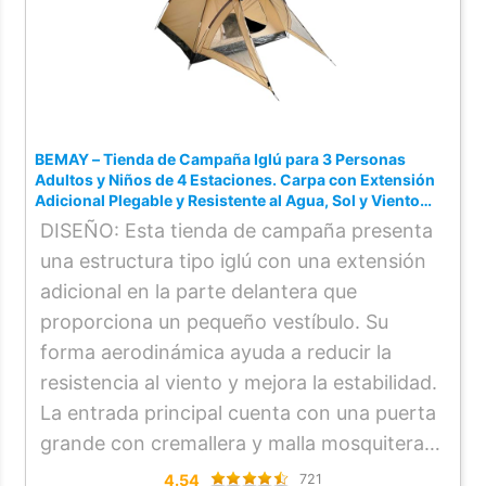
BEMAY – Tienda de Campaña Iglú para 3 Personas
Adultos y Niños de 4 Estaciones. Carpa con Extensión
Adicional Plegable y Resistente al Agua, Sol y Viento
Fácil Transporte para Camping y Senderismo.
DISEÑO: Esta tienda de campaña presenta
una estructura tipo iglú con una extensión
adicional en la parte delantera que
proporciona un pequeño vestíbulo. Su
forma aerodinámica ayuda a reducir la
resistencia al viento y mejora la estabilidad.
La entrada principal cuenta con una puerta
grande con cremallera y malla mosquitera,
lo que permite una ventilación eficiente sin
4.54
721