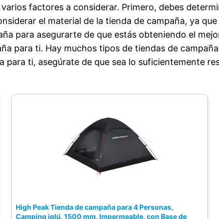
ay varios factores a considerar. Primero, debes deter
impermeable y elevado en los bordes para
siderar el material de la tienda de campaña, ya que 
evitar filtraciones desde el suelo. También
aña para asegurarte de que estás obteniendo el mejor 
cuenta con costuras selladas para mayor
paña para ti. Hay muchos tipos de tiendas de campaña
protección ante condiciones
a para ti, asegúrate de que sea lo suficientemente re
meteorológicas adversas.
VENTILACIÓN: Gracias a sus múltiples
paneles de malla y una puerta con sistema
de doble capa (malla + tela), esta tienda
permite una buena circulación del aire, lo
que ayuda a reducir la condensación
interior. La ventana lateral con malla
también mejora la entrada de luz y la
ventilación cruzada. Esto la convierte en
una excelente opción para climas cálidos o
húmedos, manteniendo el interior fresco y
High Peak Tienda de campaña para 4 Personas,
libre de insectos.
Camping iglú, 1500 mm, Impermeable, con Base de