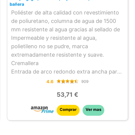
bañera
CAPACIDAD: Esta tienda de campaña está
Poliéster de alta calidad con revestimiento
pensada para tres personas, ideal para
de poliuretano, columna de agua de 1500
parejas o pequeños grupos. También es
mm resistente al agua gracias al sellado de
adecuada para dos personas con equipo
Impermeable y resistente al agua,
adicional, proporcionando mayor
polietileno no se pudre, marca
comodidad. Su montaje es rápido y sencillo,
extremadamente resistente y suave.
lo cual la convierte en una buena elección
Cremallera
tanto para campistas principiantes como
Entrada de arco redondo extra ancha para
para aventureros frecuentes que buscan
mayor comodidad. La base de la bañera
practicidad y funcionalidad en un diseño
4.6
909
evita la entrada de humedad y suciedad.
compacto.
53,71 €
Puerta doble con puerta de gasa completa
para una mejor comodidad y ventilación
Comprar
Ver mas
simultánea con protección contra
mosquitos. Alta ventilación para un mejor
clima y reduce la condensación.