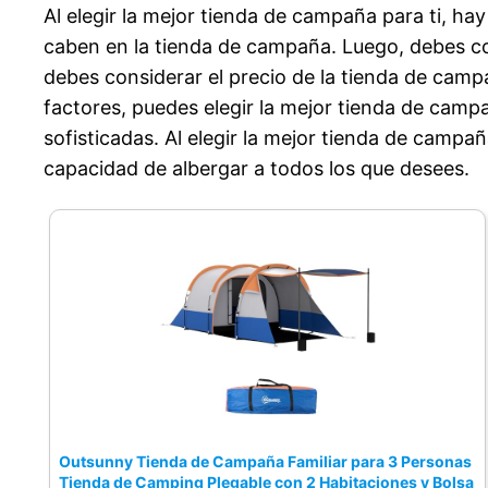
Al elegir la mejor tienda de campaña para ti, h
viajas.
caben en la tienda de campaña. Luego, debes con
Material de la tienda: revestimiento UV,
debes considerar el precio de la tienda de camp
tela Oxford impermeable 210D, poste de la
factores, puedes elegir la mejor tienda de cam
tienda de fibra de vidrio; malla de tela: B3.
sofisticadas. Al elegir la mejor tienda de campañ
Tamaño Embalaje: 63cm x 14cm x 10cm.
capacidad de albergar a todos los que desees.
Ofrecemos a cada cliente una entrega
rápida, productos de la mejor calidad y el
mejor servicio al cliente. Si tiene alguna
pregunta sobre nuestros productos, no
dude en contactarnos por correo
electrónico, le responderemos dentro de las
24 horas. Nuestra búsqueda es su
satisfacción al 100%.
Outsunny Tienda de Campaña Familiar para 3 Personas
Tienda de Camping Plegable con 2 Habitaciones y Bolsa