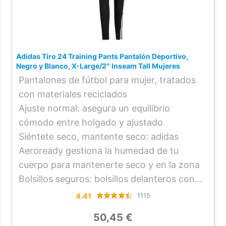
Adidas Tiro 24 Training Pants Pantalón Deportivo,
Negro y Blanco, X-Large/2″ Inseam Tall Mujeres
Pantalones de fútbol para mujer, tratados
con materiales reciclados
Ajuste normal: asegura un equilibrio
cómodo entre holgado y ajustado
Siéntete seco, mantente seco: adidas
Aeroready gestiona la humedad de tu
cuerpo para mantenerte seco y en la zona
Bolsillos seguros: bolsillos delanteros con
cremallera para objetos pequeños
4.41
1115
REALIZADO CON MATERIALES
50,45 €
RECICLADOS – Este producto está hecho