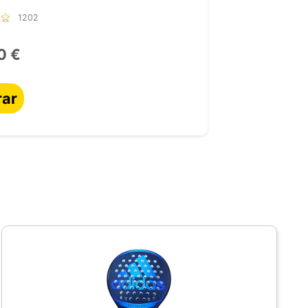
1202
0 €
ar