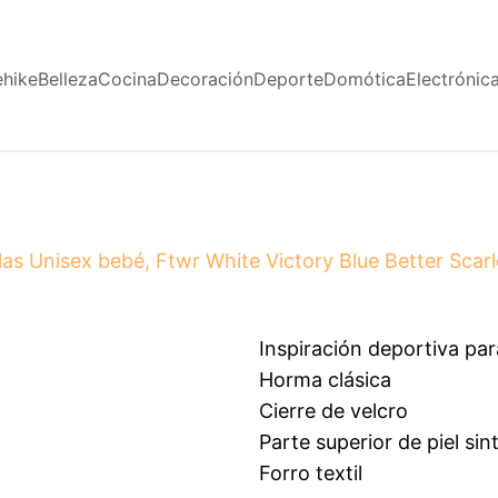
ehike
Belleza
Cocina
Decoración
Deporte
Domótica
Electrónic
as Unisex bebé, Ftwr White Victory Blue Better Scarl
Inspiración deportiva pa
Horma clásica
Cierre de velcro
Parte superior de piel sin
Forro textil