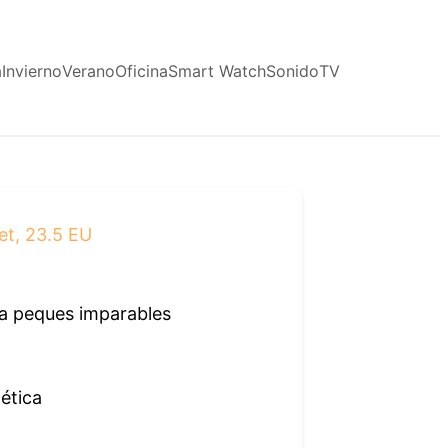
a
Invierno
Verano
Oficina
Smart Watch
Sonido
TV
et, 23.5 EU
ra peques imparables
tética