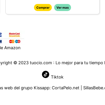
de materiales 100% reciclados. Al reutilizar
Comprar
Ver mas
materiales ya creados, ayudamos a reducir
el desperdicio y nuestra dependencia de los
recursos finales y a reducir la huella de los
productos que producimos
 de Amazon
yright © 2023 tuocio.com : Lo mejor para tu tiempo l
Tiktok
as web del grupo Kissapp:
CortaPelo.net
|
SillasBebe