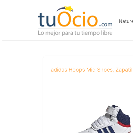
Saltar
al
Natur
contenido
adidas Hoops Mid Shoes, Zapatill