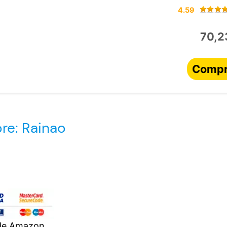
4.59
70,2
Compr
re: Rainao
 de Amazon