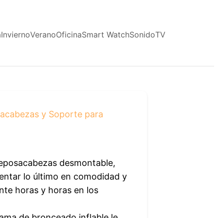
a
Invierno
Verano
Oficina
Smart Watch
Sonido
TV
osacabezas y Soporte para
reposacabezas desmontable,
entar lo último en comodidad y
nte horas y horas en los
ma de bronceado inflable le