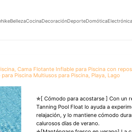
ehike
Belleza
Cocina
Decoración
Deporte
Domótica
Electrónic
scina, Cama Flotante Inflable para Piscina con rep
para Piscina Multiusos para Piscina, Playa, Lago
✯[ Cómodo para acostarse ] Con un 
Tanning Pool Float lo ayuda a experim
relajación, y lo mantiene cómodo dura
calurosos días de verano.
✯[Manténgase fresco en verano] La ca