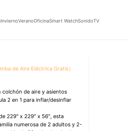
a
Invierno
Verano
Oficina
Smart Watch
Sonido
TV
mba de Aire Eléctrica Gratis）
olchón de aire y asientos
2 en 1 para inflar/desinflar
e 229″ x 229″ x 56″, esta
familia numerosa de 2 adultos y 2-