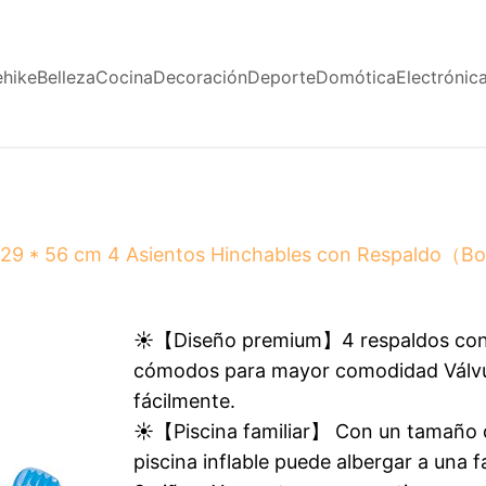
ehike
Belleza
Cocina
Decoración
Deporte
Domótica
Electrónic
 229 * 56 cm 4 Asientos Hinchables con Respaldo（Bo
☀【Diseño premium】4 respaldos con c
cómodos para mayor comodidad Válvula 
fácilmente.
☀【Piscina familiar】 Con un tamaño d
piscina inflable puede albergar a una 