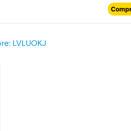
Compr
bre: LVLUOKJ