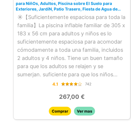
para NiñOs, Adultos, Piscina sobre El Suelo para
Exteriores, JardíN, Patio Trasero, Fiesta de Agua de
Verano (Bomba de Aire EléCtrica Gratis)
☀【Suficientemente espaciosa para toda la
familia】La piscina inflable familiar de 305 x
183 x 56 cm para adultos y niños es lo
suficientemente espaciosa para acomodar
cómodamente a toda una familia, incluidos
2 adultos y 4 niños. Tiene un buen tamaño
para que los adultos se relajen y se
sumerjan. suficiente para que los niños
chapoteen.
4.1
742
☀【Configuración fácil y montaje rápido】
267,00 €
El diseño de tres capas ayuda a mantener la
piscina para niños completamente inflada
Comprar
Ver mas
durante el uso, solo requiere suelo nivelado
y una bomba de aire (incluida). es fácil de