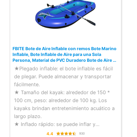
FBITE Bote de Aire Inflable con remos Bote Marino
Inflable, Bote Inflable de Aire para una Sola
Persona, Material de PVC Duradero Bote de Aire de
Pesca a la Deriva Capacidad de 100 kg
★Plegado inflable: el bote inflable es fácil
de plegar. Puede almacenar y transportar
fácilmente.
★ Tamaño del kayak: alrededor de 150 *
100 cm, peso: alrededor de 100 kg. Los
kayaks brindan entretenimiento acuático a
largo plazo.
★ Inflado rápido: se puede inflar y
desinflar rápidamente, lo que le permite
4.4
930