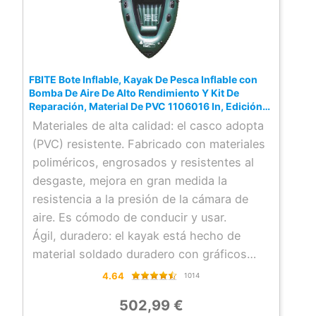
padres e hijos, costa, rafting al aire libre,
etc.
◆ [SERVICIO POST-VENTA]: si encuentra
algún problema al usar este producto,
FBITE Bote Inflable, Kayak De Pesca Inflable con
contáctenos a tiempo. Responderemos sus
Bomba De Aire De Alto Rendimiento Y Kit De
Reparación, Material De PVC 1106016 In, Edición
preguntas dentro de las 24 horas, compre
Estándar Deportes Acuáticos
Materiales de alta calidad: el casco adopta
con cuidado.
(PVC) resistente. Fabricado con materiales
poliméricos, engrosados y resistentes al
desgaste, mejora en gran medida la
resistencia a la presión de la cámara de
aire. Es cómodo de conducir y usar.
Ágil, duradero: el kayak está hecho de
material soldado duradero con gráficos
llamativos para mayor seguridad en el lago
4.64
1014
o río lento
502,99 €
Cuatro bolsas de aire independientes: si