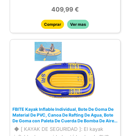
disfrutar rápidamente del tiempo libre en el
409,99 €
agua. Es un buen compañero para sus
vacaciones con familiares y amigos.
Comprar
Ver mas
★ Amplio ámbito de aplicación: muy
adecuado para lagos, pesca, costas,
rafting al aire libre, pesca, turismo,
actividades entre padres e hijos, etc.
★Alta calidad: hecho de material de PVC
resistente de alta calidad, grosor de 0,1
cm, resistente al desgarro y al desgaste.
Alta resistencia, no es fácil de dañar.
FBITE Kayak Inflable Individual, Bote De Goma De
Material De PVC, Canoa De Rafting De Agua, Bote
De Goma con Paleta De Cuerda De Bomba De Aire,
Apto para Adultos Y Niños,A
◆ [ KAYAK DE SEGURIDAD ]: El kayak