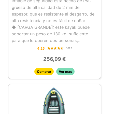
inflable de seguridad está hecho de PVC
grueso de alta calidad de 2 mm de
espesor, que es resistente al desgarro, de
alta resistencia y no es fácil de dañar.
◆ [CARGA GRANDE]: este kayak puede
soportar un peso de 130 kg, suficiente
para que lo operen dos personas,
suficiente espacio y fácil de usar.
4.25
1022
◆ [DISEÑO INFLABLE]: el diseño inflable
256,99 €
facilita el almacenamiento cuando no se
usa, y la válvula doble ayuda a completar el
Comprar
Ver mas
inflado rápidamente. El bote auxiliar viene
con cuerdas de remolque y remolque que le
permiten tirar en el mar o en la piscina
infantil.
◆ [AMPLIA GAMA DE APLICACIONES]: se
puede utilizar para conducir al aire libre,
pescar, hacer turismo, actividades entre