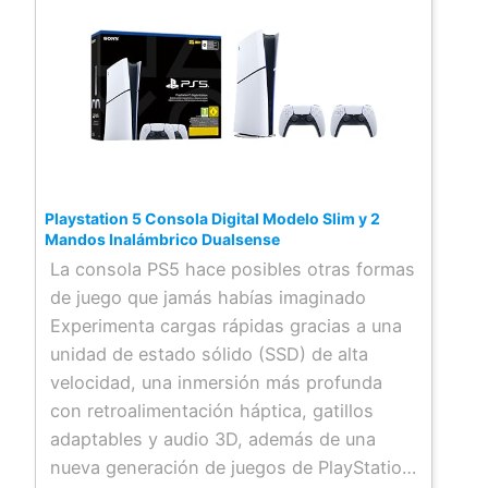
Playstation 5 Consola Digital Modelo Slim y 2
Mandos Inalámbrico Dualsense
La consola PS5 hace posibles otras formas
de juego que jamás habías imaginado
Experimenta cargas rápidas gracias a una
unidad de estado sólido (SSD) de alta
velocidad, una inmersión más profunda
con retroalimentación háptica, gatillos
adaptables y audio 3D, además de una
nueva generación de juegos de PlayStation