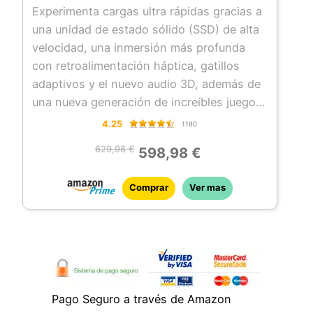
Experimenta cargas ultra rápidas gracias a
una unidad de estado sólido (SSD) de alta
velocidad, una inmersión más profunda
con retroalimentación háptica, gatillos
adaptivos y el nuevo audio 3D, además de
una nueva generación de increíbles juegos
de PlayStation
4.25
1180
Alimenta tu pasión por los coches con
629,98 €
598,98 €
elementos inspirados en el pasado, el
presente y el futuro de Gran Turismo
Comprar
Ver mas
Desde los vehículos y circuitos más
clásicos hasta la reincorporación del
legendario modo Simulación GT, disfruta
de las mejores funcionalidades de las
anteriores entregas de la serie
Pago Seguro a través de Amazon