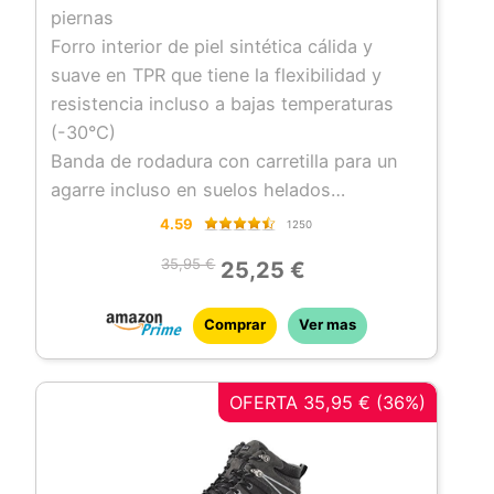
piernas
Forro interior de piel sintética cálida y
suave en TPR que tiene la flexibilidad y
resistencia incluso a bajas temperaturas
(-30°C)
Banda de rodadura con carretilla para un
agarre incluso en suelos helados
Completa impermeabilidad de la galaxia
4.59
1250
35,95 €
25,25 €
Comprar
Ver mas
OFERTA 35,95 € (36%)