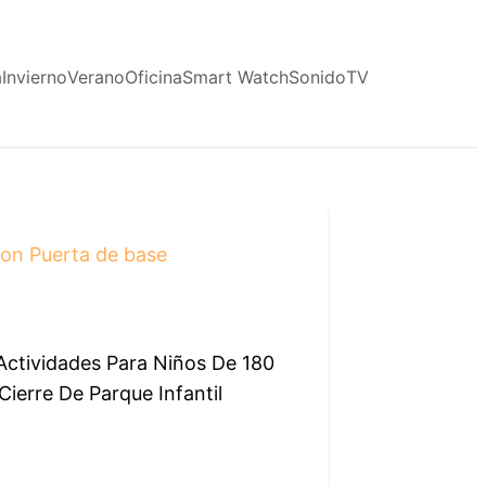
a
Invierno
Verano
Oficina
Smart Watch
Sonido
TV
on Puerta de base
Actividades Para Niños De 180
ierre De Parque Infantil