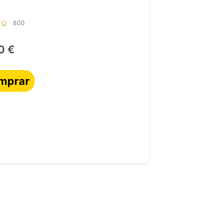
800
0 €
mprar