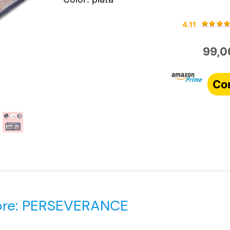
4.11
99,0
Co
obre: PERSEVERANCE