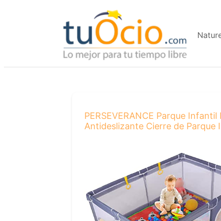
Saltar
al
Natur
contenido
PERSEVERANCE Parque Infantil 
Antideslizante Cierre de Parque I