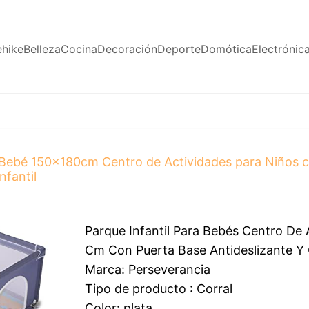
ehike
Belleza
Cocina
Decoración
Deporte
Domótica
Electrónic
Bebé 150x180cm Centro de Actividades para Niños c
nfantil
Parque Infantil Para Bebés Centro De 
Cm Con Puerta Base Antideslizante Y C
Marca: Perseverancia
Tipo de producto : Corral
Color: plata