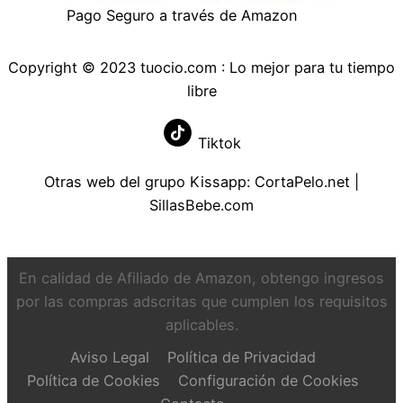
Pago Seguro a través de Amazon
Copyright © 2023 tuocio.com : Lo mejor para tu tiempo
libre
Tiktok
Otras web del grupo Kissapp:
CortaPelo.net
|
SillasBebe.com
En calidad de Afiliado de Amazon, obtengo ingresos
por las compras adscritas que cumplen los requisitos
aplicables.
Aviso Legal
Política de Privacidad
Política de Cookies
Configuración de Cookies