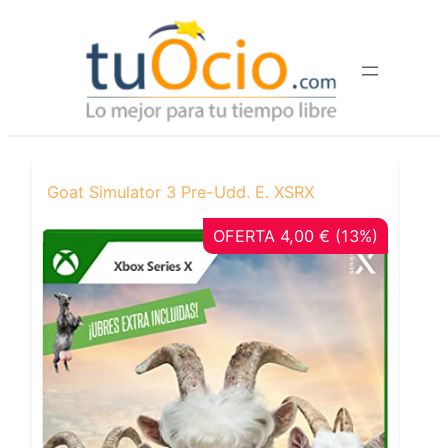
Saltar
al
contenido
Goat Simulator 3 Pre-Udd. E. XSRX
OFERTA 4,00 € (13%)