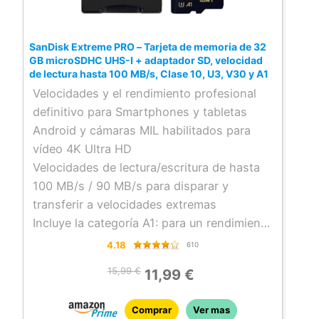
SanDisk Extreme PRO – Tarjeta de memoria de 32
GB microSDHC UHS-I + adaptador SD, velocidad
de lectura hasta 100 MB/s, Clase 10, U3, V30 y A1
Velocidades y el rendimiento profesional
definitivo para Smartphones y tabletas
Android y cámaras MIL habilitados para
vídeo 4K Ultra HD
Velocidades de lectura/escritura de hasta
100 MB/s / 90 MB/s para disparar y
transferir a velocidades extremas
Incluye la categoría A1: para un rendimiento
más rápido de las aplicaciones
4.18
610
El estándar UHS Video Speed Class 30
15,99 €
11,99 €
(V30) signfica que su tarjeta está lista para
los avances en materia de realidad virtual y
Comprar
Ver mas
grabación de vídeo en 360°