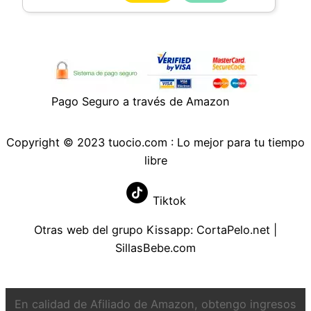
Rendimiento de vídeo profesional con
estándar UHS Speed Class 3 (U3), para
grabar vídeo Full HD y 4K UHD
Fabricada para ser usada en condiciones
difíciles y sometida a ensayos en dichas
Pago Seguro a través de Amazon
condiciones: resistente a temperatura, al
agua, a golpes y a rayos X
Incluye el software de recuperación de
Copyright © 2023 tuocio.com : Lo mejor para tu tiempo
archivos RescuePRO Deluxe (1 año de
libre
suscripción gratuita; se requiere
inscripción)
Tiktok
Otras web del grupo Kissapp:
CortaPelo.net
|
SillasBebe.com
En calidad de Afiliado de Amazon, obtengo ingresos