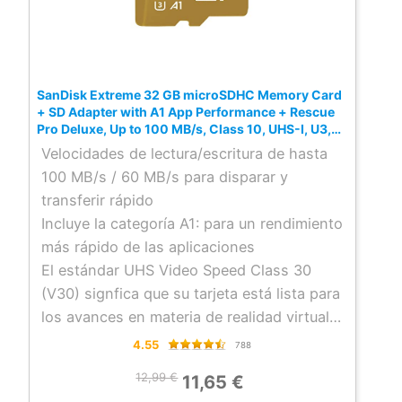
SanDisk Extreme 32 GB microSDHC Memory Card
+ SD Adapter with A1 App Performance + Rescue
Pro Deluxe, Up to 100 MB/s, Class 10, UHS-I, U3,
V30, Red/Gold
Velocidades de lectura/escritura de hasta
100 MB/s / 60 MB/s para disparar y
transferir rápido
Incluye la categoría A1: para un rendimiento
más rápido de las aplicaciones
El estándar UHS Video Speed Class 30
(V30) signfica que su tarjeta está lista para
los avances en materia de realidad virtual y
grabación de vídeo en 360°
4.55
788
Dispone del estándar UHS Speed Class 3
12,99 €
11,65 €
(U3), que le permitirá grabar vídeo Full HD