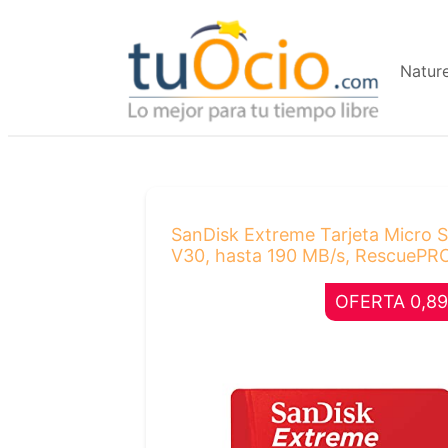
Saltar
al
Natur
contenido
SanDisk Extreme Tarjeta Micro S
V30, hasta 190 MB/s, RescuePRO
OFERTA 0,89