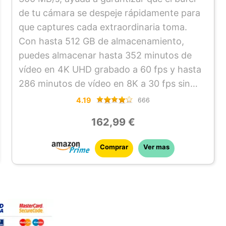
de tu cámara se despeje rápidamente para
que captures cada extraordinaria toma.
Con hasta 512 GB de almacenamiento,
puedes almacenar hasta 352 minutos de
vídeo en 4K UHD grabado a 60 fps y hasta
286 minutos de vídeo en 8K a 30 fps sin
necesidad de cambiar de tarjeta o
4.19
666
descargar datos.
162,99 €
La velocidad de transferencia de hasta 300
MB/s optimiza el proceso de edición y
Comprar
Ver mas
consigue un envío más rápido.
Diseñada para resistir condiciones
extremas y el estrés, esta tarjeta tiene
protección IP68, es resistente al agua y al
polvo y ha sido probada para resistir caídas
de hasta 6 metros (19,6 pies).