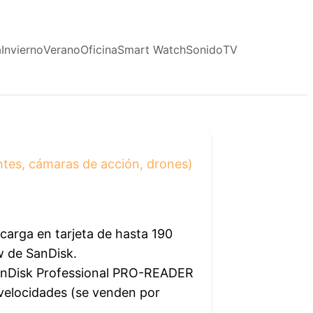
a
Invierno
Verano
Oficina
Smart Watch
Sonido
TV
ntes, cámaras de acción, drones)
carga en tarjeta de hasta 190
w de SanDisk.
SanDisk Professional PRO-READER
velocidades (se venden por