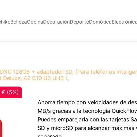
ehike
Belleza
Cocina
Decoración
Deporte
Domótica
Electrónic
DXC 128GB + adaptador SD, (Para teléfonos intelige
 Deluxe, A2 C10 U3 UHS-I,
 € (5%)
Ahorra tiempo con velocidades de des
MB/s gracias a la tecnología QuickFlo
Puedes emparejarla con las tarjetas 
SD y microSD para alcanzar máximas 
separado.