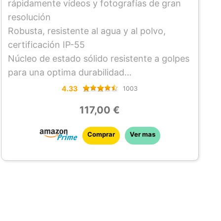
rápidamente vídeos y fotografías de gran
resolución
Robusta, resistente al agua y al polvo,
certificación IP-55
Núcleo de estado sólido resistente a golpes
para una optima durabilidad
Compacta y de bolsillo
4.33
1003
Para usuarios de PC y Mac
117,00 €
Comprar
Ver mas