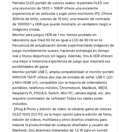
Pantalla OLED portátil de colores reales: la pantalla OLED con
una resolución de 1920 x 1080P ofrece una excelente
experiencia al ver películas y jugar como monitores IPS. Ofrece
400nits de brillo, colores de 10 bits, una relación de contraste
de 100000:1 y HDR que puede mostrarle un verdadero negro e
imágenes vívidas.
Monitor para juegos HDR de 1 ms: hemos probado en
laboratorio que Oled 60 Hz es igual a LCD de 90 Hz en la
frecuencia de actualización donde experimentarás imágenes de
juego increíblemente suaves, haciendo estrategia en tiempo
real y títulos deportivos sin lagacy. Además, 1ms & HDR ofrecen
una mejor e inmersiva experiencia de juego que mejorará sus
posibilidades de ganar.
Monitor portátil USB C, amplia compatibilidad: el monitor portátil
INNOCN 15A1F ofrece dos vías de entrada de señal: USB C (x2)
y Mini HDMI (x1), compatible con la mayoría de ordenadores
portátiles, teléfonos móviles, Chromebook, MacBook, XBOX,
Raspberry Pi, PS5/4/3, Switch, Mini PC, cámara digital, etc. ¡No
requiere controlador de software! Todos los cables están
incluidos.
【Plug & Photo y edición de video: la vibrante gama de colores
OLED 100% DCI-P3, es la mejor opción para la edición de fotos,
edición de videos, multitarea y otros diseños creativos para
mejorar la productividad de cualquier diseñador y usuario de
Macbook. Dos altavoces integrados de 1,5 W para un sonido