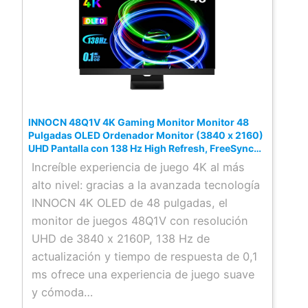
INNOCN 48Q1V 4K Gaming Monitor Monitor 48
Pulgadas OLED Ordenador Monitor (3840 x 2160)
UHD Pantalla con 138 Hz High Refresh, FreeSync
Premium Pro, 100% sRGB, 10 bits, Negro
Increíble experiencia de juego 4K al más
alto nivel: gracias a la avanzada tecnología
INNOCN 4K OLED de 48 pulgadas, el
monitor de juegos 48Q1V con resolución
UHD de 3840 x 2160P, 138 Hz de
actualización y tiempo de respuesta de 0,1
ms ofrece una experiencia de juego suave
y cómoda