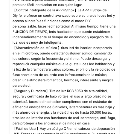
para una fácil instalación en cualquier lugar.
【Control Inteligente de la APP»iStrip»】La APP «iStrip» de
Diyife le ofrece un control avanzado sobre su tira de luces led y
acceso a increíbles funciones como el modo DIY
personalizable. luces led habitacion Al mismo tiempo, tiene una
FUNCIÓN DE TIEMPO, leds habitacion que puede establecer
independientemente el tiempo de encendido y apagado de la
luz, que es muy de inteligente.
【Sincronización de Música 】tiras led de interior Incorporado
en el micrófono, puede detectar cualquier sonido, cambiando
los colores según la frecuencia y el ritmo. Puede descargar y
reproducir cualquier música que le guste,luces led habitacion y
la luz de la tira mostrará varios colores, el brillo y la velocidad de
funcionamiento de acuerdo con la frecuencia de la música,
crean una atmósfera romántica, hermosa, interesante y mágica
para usted.
【Seguro y Duradero】Tira de luz RGB 5050 de alta calidad,
segura y certificada de bajo voltaje, el uso a largo plazo no se
calentará. luces led habitacion cumpliendo con el estándar de
eficiencia energética de 6 niveles, la temperatura es más baja y
más ahorro de energía, y la vida útil es de hasta 50.000 horas.
tiras led de interior con funciones de anti-sobrecarga, anti-fuga,
para proteger a los ancianos y los niños en casa.
【Fácil de Usar】Hay un código QR en el cabezal de depuración