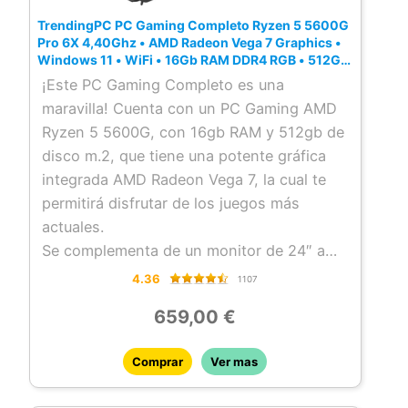
tenemos un equipo de soporte técnico que
TrendingPC PC Gaming Completo Ryzen 5 5600G
te ayudará en caso de tener algún
Pro 6X 4,40Ghz • AMD Radeon Vega 7 Graphics •
Windows 11 • WiFi • 16Gb RAM DDR4 RGB • 512Gb
inconveniente.
m.2 SSD • Monitor 24″ 75hz • Teclado,Auriculares
¡Este PC Gaming Completo es una
Rendimiento estimado en juegos a 1080p.
y ratón Gamer
maravilla! Cuenta con un PC Gaming AMD
Valorant: 380fps Fornite: 250fps GTA V:
Ryzen 5 5600G, con 16gb RAM y 512gb de
240fps CSGO: 430fps
disco m.2, que tiene una potente gráfica
integrada AMD Radeon Vega 7, la cual te
permitirá disfrutar de los juegos más
actuales.
Se complementa de un monitor de 24″ a
una frecuencia de 75hz, ideal tanto para
4.36
1107
gaming como multimedia. En este pack
659,00 €
incluimos un ratón, auriculares y teclado
gaming, ideales para tener tu setup
Comprar
Ver mas
completo.
Recibes el equipo completamente montado