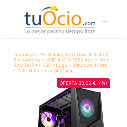
Saltar
al
contenido
TrendingPC PC Gaming Intel Core I5 11400f
6 x 4,40ghz • NVIDIA GTX 1650 4gb • 16gb
RAM DDR4 • SSD 480gb • Windows 11 Pro
• WiFi 300mbps • pc Gamer
OFERTA 30,00 € (4%)