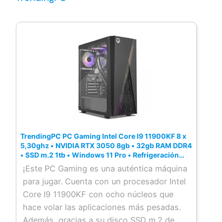
TrendingPC PC Gaming Intel Core I9 11900KF 8 x
5,30ghz • NVIDIA RTX 3050 8gb • 32gb RAM DDR4
• SSD m.2 1tb • Windows 11 Pro • Refrigeración
líquida 240mm • pc Gamer
¡Este PC Gaming es una auténtica máquina
para jugar. Cuenta con un procesador Intel
Core I9 11900KF con ocho núcleos que
hace volar las aplicaciones más pesadas.
Además, gracias a su disco SSD m.2 de