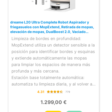
dreame L20 Ultra Complete Robot Aspirador y
friegasuelos con MopExtend, Retirada de mopas,
elevación de mopas, DualBoost 2.0, Vaciado
automático, AI Action, 7000Pa, CleanGenius, Kit
Limpieza de bordes en profundidad:
de Accesorios
MopExtend utiliza un detector sensible a la
posición para identificar bordes y esquinas
y extiende automáticamente las mopas
para limpiar los espacios de manera más
profunda y más cercana.
Estación base totalmente automática:
automatiza tu limpieza diaria, y al volver a
casa disfrutarás del suelo recién limpio.
4.31
779
Mantén tu robot en perfecto estado con
1.299,00 €
las funciones de vaciado automático,
lavado y secado de mopas, llenado de