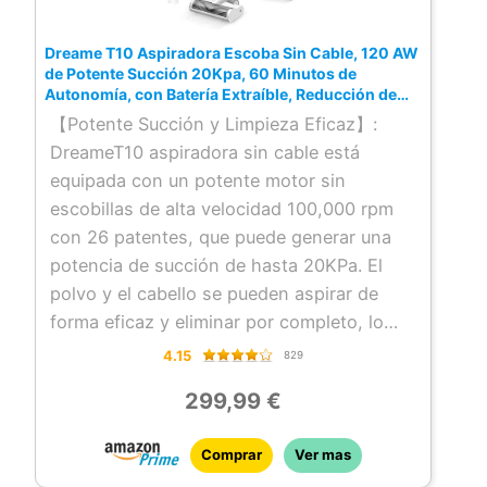
limpieza uniforme. El cepillo lateral se eleva
más de 10 mm para lograr el máximo
Dreame T10 Aspiradora Escoba Sin Cable, 120 AW
potencial de limpieza.
de Potente Succión 20Kpa, 60 Minutos de
Disfruta de una limpieza minuciosa de los
Autonomía, con Batería Extraíble, Reducción de
Ruido, Aspiradora para Pelo de Mascotas, Suelos
suelos con la tecnología de detección
【Potente Succión y Limpieza Eficaz】:
Duros y Alfombras…
OmniDirt. El X40 Ultra Complete emplea
DreameT10 aspiradora sin cable está
mecanismos avanzados de detección de
equipada con un potente motor sin
suciedad y del color para limpiar diversos
escobillas de alta velocidad 100,000 rpm
tipos de suciedad, desde polvo hasta
con 26 patentes, que puede generar una
derrames. Te libera de las tareas
potencia de succión de hasta 20KPa. El
domésticas gracias al doble fregado
polvo y el cabello se pueden aspirar de
automático de las manchas difíciles y al
forma eficaz y eliminar por completo, lo
doble lavado automático de la mopa.
que le garantiza la máxima limpieza. 3
4.15
829
niveles de succión ajustable pueden
299,99 €
satisfacer todas sus necesidades de
limpieza.
Comprar
Ver mas
【Larga Autonomía y Batería Extraíble】: La