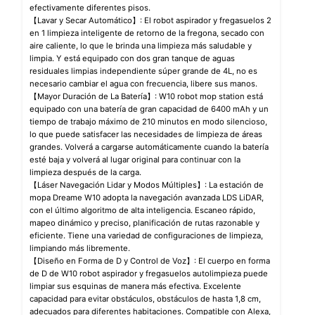
efectivamente diferentes pisos.
【Lavar y Secar Automático】: El robot aspirador y fregasuelos 2
en 1 limpieza inteligente de retorno de la fregona, secado con
aire caliente, lo que le brinda una limpieza más saludable y
limpia. Y está equipado con dos gran tanque de aguas
residuales limpias independiente súper grande de 4L, no es
necesario cambiar el agua con frecuencia, libere sus manos.
【Mayor Duración de La Batería】: W10 robot mop station está
equipado con una batería de gran capacidad de 6400 mAh y un
tiempo de trabajo máximo de 210 minutos en modo silencioso,
lo que puede satisfacer las necesidades de limpieza de áreas
grandes. Volverá a cargarse automáticamente cuando la batería
esté baja y volverá al lugar original para continuar con la
limpieza después de la carga.
【Láser Navegación Lidar y Modos Múltiples】: La estación de
mopa Dreame W10 adopta la navegación avanzada LDS LiDAR,
con el último algoritmo de alta inteligencia. Escaneo rápido,
mapeo dinámico y preciso, planificación de rutas razonable y
eficiente. Tiene una variedad de configuraciones de limpieza,
limpiando más libremente.
【Diseño en Forma de D y Control de Voz】: El cuerpo en forma
de D de W10 robot aspirador y fregasuelos autolimpieza puede
limpiar sus esquinas de manera más efectiva. Excelente
capacidad para evitar obstáculos, obstáculos de hasta 1,8 cm,
adecuados para diferentes habitaciones. Compatible con Alexa,