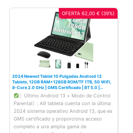
OFERTA 62,00 € (39%)
2024 Newest Tablet 10 Pulgadas Android 13
Tablets, 12GB RAM+128GB ROM/TF 1TB, 5G WiFi,
8-Core 2.0 GHz | GMS Certificado | BT 5.0 |
Widgets | Control parental | Tablet con funda,
〖Último Android 13 + Modo de Control
teclado y ratón -Verde
Parental〗: A9 tableta cuenta con la última
2024 sistema operativo Android 13, que es
GMS certificado y proporciona acceso
completo a una amplia gama de