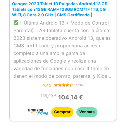
Oangcc 2023 Tablet 10 Pulgadas Android 13 OS
productos audiovisuales.
Tablets con 12GB RAM+128GB ROM/TF 1TB, 5G
〖5G+2.4G WiFi de Doble Banda+Batería
WiFi, 8 Core 2.0 GHz | GMS Certificado |
8000mAh | BT 5.0 | Widgets | Control Parental |
de Gran Capacidad〗: Tablet incorporado
〖Último Android 13 + Modo de Control
con Teclado + Caso -Gris
8000 mAh de batería, se puede disfrutar de
Parental〗: A9 tableta cuenta con la última
largas horas de lectura, música y
2023 sistema operativo Android 13, que es
películas.A9 tableta soporta 2,4 GHz y 5G
GMS certificado y proporciona acceso
conexión WiFi, si usted está en un lugar
completo a una amplia gama de
público o privado con sólo 5G WiFi o en
aplicaciones de Google y realiza una
casa con 2,4 GHz WiFi, puede conectarse
variedad de funciones con ease.It también
fácilmente para lograr una eficiencia más
tienen el modo de control parental y Kids
rápida.
（PS: A9 Tablet sólo soporta
Space APP, le permite cambiar entre los
4.45
1094
conexión WiFi, no es compatible con la
modos de niño para una navegación más
138,99 €
104,14 €
adición de la tarjeta SIM！！！！！).
segura.A9 soporta widgets de pantalla y
〖Dual Cameras + Dual Speakers〗: 10
pantallas divididas inteligentes.
Comprar
Ver mas
inch tablet equipped with FHD resolution
〖12GB(6+6)RAM+128GB ROM〗La
to bring you truer colour and sharper
tableta Android 13 incorpora una memoria
images; 5MP + 8MP cameras for video
RAM interna más grande de 12GB (6+6) y