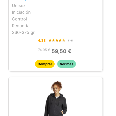
Unisex
Iniciación
Control
Redonda
360-375 gr
4.38
1161
74,95 €
59,50 €
Comprar
Ver mas