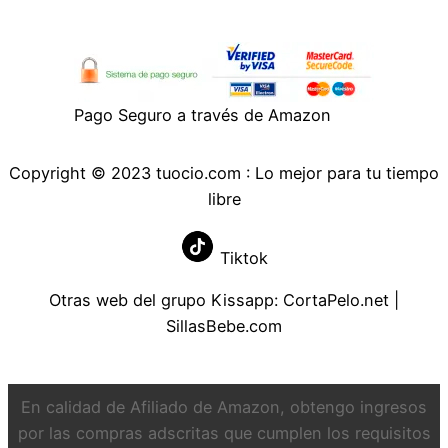
y reanudará la limpieza si ha quedado algo
pendiente
Gestión inteligente de la limpieza: con la
app Mi Home podrás controlar de forma
remota cuando quieres iniciar la limpieza,
Pago Seguro a través de Amazon
programarla para que empiece cuando te
vayas a trabajar o establecer que estancias
Copyright © 2023 tuocio.com : Lo mejor para tu tiempo
deseas aspirar o por donde no quieres que
libre
pase; compatible con Alexa y Google
Assistant
Tiktok
Otras web del grupo Kissapp:
CortaPelo.net
|
SillasBebe.com
En calidad de Afiliado de Amazon, obtengo ingresos
por las compras adscritas que cumplen los requisitos