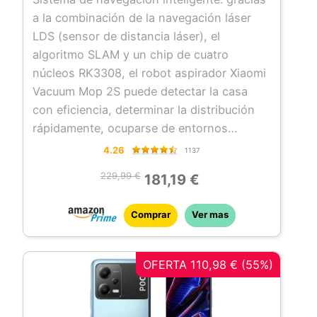
Google Assistant
a la combinación de la navegación láser
LDS (sensor de distancia láser), el
algoritmo SLAM y un chip de cuatro
núcleos RK3308, el robot aspirador Xiaomi
Vacuum Mop 2S puede detectar la casa
con eficiencia, determinar la distribución
rápidamente, ocuparse de entornos
complejos con facilidad y tanto crear como
4.26
1137
guardar mapas con precisión; equipado
229,99 €
181,19 €
con sensores multidireccionales de
precisión, el robot aspirador percibe el
Comprar
Ver mas
entorno complejo en tiempo real
Aspirado y fregado de una sola pasada:
dispone de varios modos de aspirado y
OFERTA 110,98 € (55%)
fregado para limpiar tu casa con eficiencia
y adaptarse a tus necesidades; su potencia
de succión de hasta 2000 Pa permite