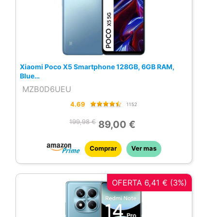
aspirar todo tipo de suciedad, partículas
de polvo, pelos de mascota, pelusas,
migas, etc, el motor sin escobillas de alto
rendimiento genera continuamente una
potente succión para eliminar con facilidad
Xiaomi Poco X5 Smartphone 128GB, 6GB RAM,
polvo y suciedad de todo tipo de suelos
Blue…
Tres modos de limpieza: aspira la casa,
MZB0D6UEU
friega o realiza ambas tareas al mismo
4.69
1152
tiempo; elige el modo de limpieza que
199,98 €
desees para tener siempre tu suelo como
89,00 €
nuevo; su patrón de fregado en forma de Y
incrementa la eficiencia de limpieza, el
Comprar
Ver mas
robot aspirador fregará de izquierda a
derecha varias veces, en forma de Y; junto
OFERTA 6,41 € (3%)
con el depósito de agua con control
electrónico, elimina fácilmente las
manchas más difíciles