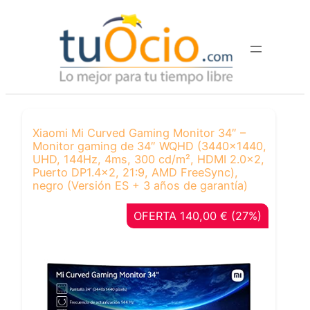
Saltar
al
contenido
Xiaomi Mi Curved Gaming Monitor 34″ –
Monitor gaming de 34″ WQHD (3440×1440,
UHD, 144Hz, 4ms, 300 cd/m², HDMI 2.0×2,
Puerto DP1.4×2, 21:9, AMD FreeSync),
negro (Versión ES + 3 años de garantía)
OFERTA 140,00 € (27%)