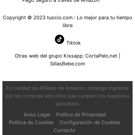
Copyright © 2023 tuocio.com : Lo mejor para tu tiempo
libre
Tiktok
Otras web del grupo Kissapp:
CortaPelo.net
|
SillasBebe.com
En calidad de Afiliado de Amazon, obtengo ingresos
por las compras adscritas que cumplen los requisitos
aplicables.
Aviso Legal
Política de Privacidad
Política de Cookies
Configuración de Cookies
Contacto