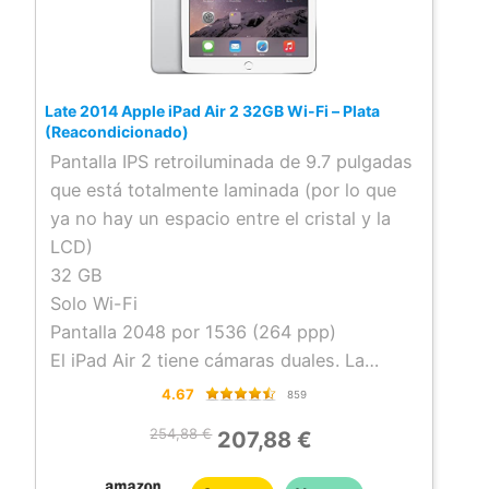
Late 2014 Apple iPad Air 2 32GB Wi-Fi – Plata
(Reacondicionado)
Pantalla IPS retroiluminada de 9.7 pulgadas
que está totalmente laminada (por lo que
ya no hay un espacio entre el cristal y la
LCD)
32 GB
Solo Wi-Fi
Pantalla 2048 por 1536 (264 ppp)
El iPad Air 2 tiene cámaras duales. La
cámara trasera iSight tiene un sensor de 8
4.67
859
megapíxeles y soporta fotografías fijas así
254,88 €
207,88 €
como grabación de vídeo HD (1080p hasta
30 FPS con audio y 120 fps Slo-mo). Tiene