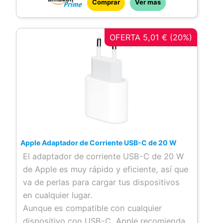
Comprar
Ver mas
una apertura f/2.4. La cámara FaceTime HD
montada en la parte delantera, diseñada
para ser utilizada para videoconferencias
OFERTA 5,01 € (20%)
junto con el software FaceTime
proporcionado por Apple
Apple Adaptador de Corriente USB-C de 20 W
El adaptador de corriente USB-C de 20 W
de Apple es muy rápido y eficiente, así que
va de perlas para cargar tus dispositivos
en cualquier lugar.
Aunque es compatible con cualquier
dispositivo con USB-C, Apple recomienda