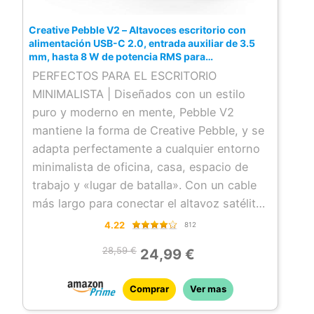
puedan comprender con facilidad
POTENCIA ASOMBROSA PARA UN SONIDO
Creative Pebble V2 – Altavoces escritorio con
AMPLIFICADO: capaz de manejar hasta 10
alimentación USB-C 2.0, entrada auxiliar de 3.5
W RMS totales y una potencia máxima de
mm, hasta 8 W de potencia RMS para
ordenadores, Adaptador tipo A incluido y cable
hasta 20 W a través de USB-C. Amplifique
PERFECTOS PARA EL ESCRITORIO
ampliado (negro)
todavía más su audio con un adaptador
MINIMALISTA | Diseñados con un estilo
USB PD de 30 W (no incluido) para obtener
puro y moderno en mente, Pebble V2
una potencia acústica de hasta 30 W RMS
mantiene la forma de Creative Pebble, y se
totales y 60 W de pico
adapta perfectamente a cualquier entorno
VARIAS OPCIONES DE CONECTIVIDAD:
minimalista de oficina, casa, espacio de
utiliza el puerto USB tanto para la
trabajo y «lugar de batalla». Con un cable
alimentación como para el audio, a la vez
más largo para conectar el altavoz satélite
que permite la conectividad inalámbrica
derecho con el izquierdo, y el mismo
4.22
812
Bluetooth 5.3 o AUX-in de 3.5 mm cuando
mando frontal de fácil acceso al control de
28,59 €
24,99 €
se alimenta por USB. Conecte su
volumen, Pebble V2 es perfecto para
micrófono o auriculares con cable a través
cualquier escritorio
Comprar
Ver mas
de los puertos disponibles para disfrutar
ÚLTIMA CONECTIVIDAD Y ENTRADA
de una forma rápida y sencilla de
AUXILIAR USB-C | Como actualización de