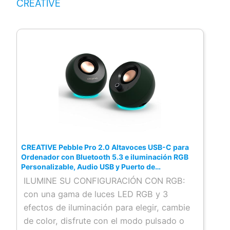
CREATIVE
CREATIVE Pebble Pro 2.0 Altavoces USB-C para
Ordenador con Bluetooth 5.3 e iluminación RGB
Personalizable, Audio USB y Puerto de
Auriculares/micrófono
ILUMINE SU CONFIGURACIÓN CON RGB:
con una gama de luces LED RGB y 3
efectos de iluminación para elegir, cambie
de color, disfrute con el modo pulsado o