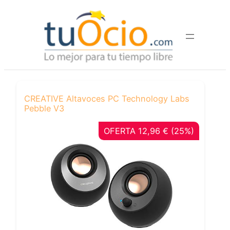
Saltar
al
contenido
CREATIVE Altavoces PC Technology Labs
Pebble V3
OFERTA 12,96 € (25%)