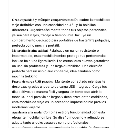
𝐆𝐫𝐚𝐧 𝐜𝐚𝐩𝐚𝐜𝐢𝐝𝐚𝐝 𝐲 𝐦ú𝐥𝐭𝐢𝐩𝐥𝐞𝐬 𝐜𝐨𝐦𝐩𝐚𝐫𝐭𝐢𝐦𝐞𝐧𝐭𝐨𝐬:Descubre la mochila de
viaje definitiva con una capacidad de 45L y 10 bolsillos
diferentes. Organiza fácilmente todos tus objetos personales,
ya sea para viajes, trabajo o tiempo libre. Incluye un
compartimento dedicado para portátiles de hasta 17,3 pulgadas,
perfecta como mochila portátil.
𝐌𝐚𝐭𝐞𝐫𝐢𝐚𝐥𝐞𝐬 𝐝𝐞 𝐚𝐥𝐭𝐚 𝐜𝐚𝐥𝐢𝐝𝐚𝐝: Fabricada en nailon resistente e
impermeable, esta mochila hombre protege tus pertenencias
incluso bajo una ligera lluvia. Las cremalleras suaves garantizan
un uso sin problemas y una larga durabilidad. Una elección
perfecta para un uso diario confiable, ideal también como
mochila trekking.
𝐏𝐮𝐞𝐫𝐭𝐨 𝐝𝐞 𝐜𝐚𝐫𝐠𝐚 𝐔𝐒𝐁 𝐩𝐫á𝐜𝐭𝐢𝐜𝐨: Mantente conectado mientras te
desplazas gracias al puerto de carga USB integrado. Carga tus
dispositivos de manera fácil y segura sin tener que abrir la
mochila. Ideal para viajes largos y desplazamientos cotidianos,
esta mochila de viaje es un accesorio imprescindible para los
modernos viajeros.
𝐀𝐩𝐚𝐫𝐢𝐞𝐧𝐜𝐢𝐚 𝐚 𝐥𝐚 𝐦𝐨𝐝𝐚: Combina estilo y funcionalidad con esta
elegante mochila hombre. Su diseño moderno y refinado se
adapta tanto a looks casuales como profesionales,
asegurándote siempre una apariencia impecable. Perfecta para