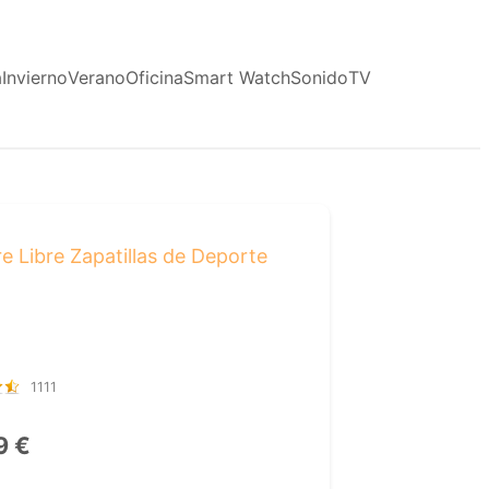
a
Invierno
Verano
Oficina
Smart Watch
Sonido
TV
 Libre Zapatillas de Deporte
1111
9 €