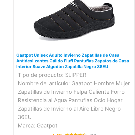
Gaatpot Unisex Adulto Invierno Zapatillas de Casa
Antideslizantes Cálido Fluff Pantuflas Zapatos de Casa
Interior Suave Algodón Zapatilla Negro 36EU
Tipo de producto: SLIPPER
Nombre del artículo: Gaatpot Hombre Mujer
Zapatillas de Invierno Felpa Caliente Forro
Resistencia al Agua Pantuflas Ocio Hogar
Zapatillas de Invierno al Aire Libre Negro
36EU
Marca: Gaatpot