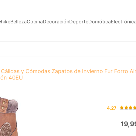
ehike
Belleza
Cocina
Decoración
Deporte
Domótica
Electrónic
álidas y Cómodas Zapatos de Invierno Fur Forro Aire
rón 40EU
4.27
19,9