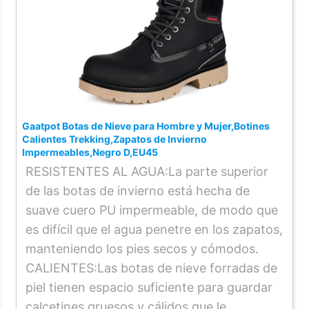
Gaatpot Botas de Nieve para Hombre y Mujer,Botines
Calientes Trekking,Zapatos de Invierno
Impermeables,Negro D,EU45
RESISTENTES AL AGUA:La parte superior
de las botas de invierno está hecha de
suave cuero PU impermeable, de modo que
es difícil que el agua penetre en los zapatos,
manteniendo los pies secos y cómodos.
CALIENTES:Las botas de nieve forradas de
piel tienen espacio suficiente para guardar
calcetines gruesos y cálidos que le