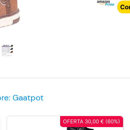
Co
bre: Gaatpot
OFERTA 30,00 € (60%)