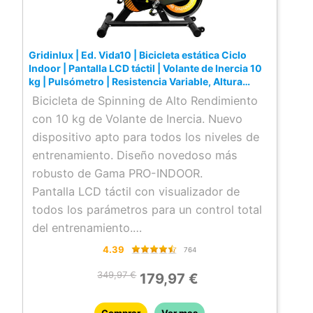
transportarla por tu hogar con facilidad.
Gridinlux | Ed. Vida10 | Bicicleta estática Ciclo
Indoor | Pantalla LCD táctil | Volante de Inercia 10
kg | Pulsómetro | Resistencia Variable, Altura
Ajustable | Unisex
Bicicleta de Spinning de Alto Rendimiento
con 10 kg de Volante de Inercia. Nuevo
dispositivo apto para todos los niveles de
entrenamiento. Diseño novedoso más
robusto de Gama PRO-INDOOR.
Pantalla LCD táctil con visualizador de
todos los parámetros para un control total
del entrenamiento.
Sensores de pulso. Sillín ergonómico AIR
4.39
764
SOFT. Pedales de aluminio con sistema de
349,97 €
179,97 €
extra agarre a la suela. Mangos
ergonómicos antideslizantes.