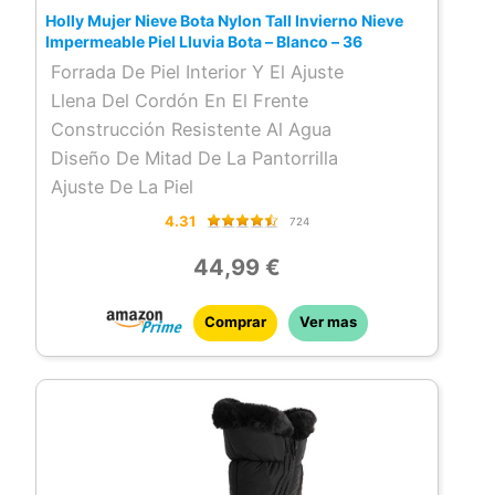
Holly Mujer Nieve Bota Nylon Tall Invierno Nieve
Impermeable Piel Lluvia Bota – Blanco – 36
Forrada De Piel Interior Y El Ajuste
Llena Del Cordón En El Frente
Construcción Resistente Al Agua
Diseño De Mitad De La Pantorrilla
Ajuste De La Piel
4.31
724
44,99 €
Comprar
Ver mas