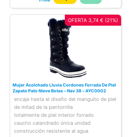
OFERTA 3,74 € (21%)
Mujer Acolchado Lluvia Cordones Forrada De Piel
Zapato Pato Nieve Botas – Nav 38 – AYC0002
encaje hasta el diseño del manguito de piel
de mitad de la pantorrilla
totalmente de piel interior forrado
caucho calandrado única unidad
construcción resistente al agua