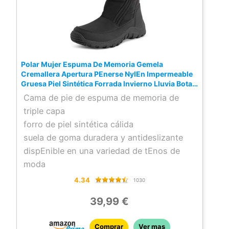
Polar Mujer Espuma De Memoria Gemela
Cremallera Apertura PEnerse NylEn Impermeable
Gruesa Piel Sintética Forrada Invierno Lluvia Botas
De Nieve – Negro – UK6/EU39 – YC0663
Cama de pie de espuma de memoria de
triple capa
forro de piel sintética cálida
suela de goma duradera y antideslizante
dispEnible en una variedad de tEnos de
moda
4.34
1030
39,99 €
Comprar
Ver mas