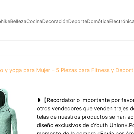
ehike
Belleza
Cocina
Decoración
Deporte
Domótica
Electrónic
y yoga para Mujer – 5 Piezas para Fitness y Deporte
❥【Recordatorio importante por favor
otros vendedores que venden trajes de 
telas de nuestros productos se han act
diseño exclusivos de «Youth Union».Po
momento de la compra «Envía por Am