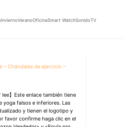
a
Invierno
Verano
Oficina
Smart Watch
Sonido
TV
 – Chándales de ejercicio –
 lee】Este enlace también tiene
yoga falsos e inferiores. Las
ualizado y tienen el logotipo y
r favor confirme haga clic en el
azon Vendedor» y «Envía por