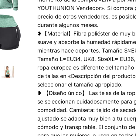
YOUTHUNION Vendedor». Si compra pro
precio de otros vendedores, es posibl
durante algunos meses.
❥【Material】Fibra poliéster de muy bue
suave y absorbe la humedad rápidam
mientras hace deportes. Tamaño S≈EU
Tamaño L≈EU34, UK8, SizeXL≈ EU36, 
ropa europea es diferente del tamaño a
de tallas en «Descripción del product
seleccionar el tamaño apropiado.
❥ 【Diseño único】 Las telas de la rop
se seleccionan cuidadosamente para ga
comodidad. Camiseta: tejido de secado
ajustado se adapta muy bien a tu cuerp
cómodo y transpirable. El conjunto d
para que las mujeres lo usen en todas 