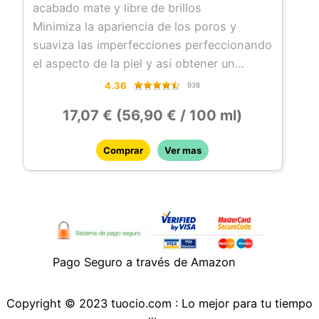
acabado mate y libre de brillos
Minimiza la apariencia de los poros y
suaviza las imperfecciones perfeccionando
el aspecto de la piel y así obtener un
maquillaje perfecto e impecable a lo largo
4.36
938
de las horas
17,07 € (56,90 € / 100 ml)
Su tecnología a abase de polvos
matificantes ayudan a equilibrar la piel
Comprar
Ver mas
Tipo de piel: Normal
Pago Seguro a través de Amazon
Copyright © 2023 tuocio.com : Lo mejor para tu tiempo