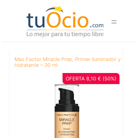
Saltar
al
contenido
Max Factor Miracle Prep, Primer iluminador y
hidratante – 30 ml
OFERTA 8,10 € (50%)