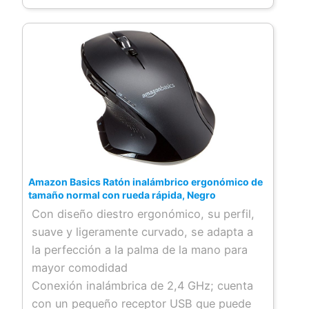
objetos sueltos, mide 12,7 x 21 cm.
Amazon Basics Ratón inalámbrico ergonómico de
tamaño normal con rueda rápida, Negro
Con diseño diestro ergonómico, su perfil,
suave y ligeramente curvado, se adapta a
la perfección a la palma de la mano para
mayor comodidad
Conexión inalámbrica de 2,4 GHz; cuenta
con un pequeño receptor USB que puede