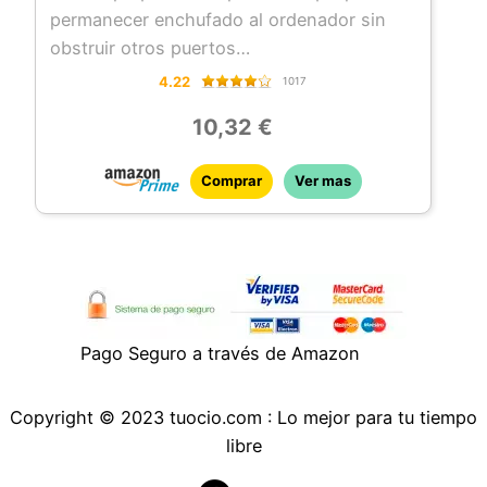
permanecer enchufado al ordenador sin
obstruir otros puertos
Su sensor láser (de 1600 DPI de
4.22
1017
resolución) funciona en la mayoría de
10,32 €
superficies, cristal incluido; usa 2 pilas AA
(incluidas); luz LED a pilas e interruptor de
Comprar
Ver mas
encendido/apagado para una mayor
duración
Compatible con Windows 7, 8 y 10
Compatible con Windows 7, 8 y 10
Pago Seguro a través de Amazon
Copyright © 2023 tuocio.com : Lo mejor para tu tiempo
libre