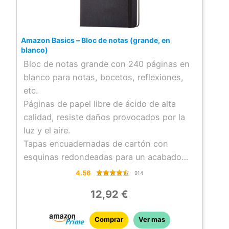
Amazon Basics – Bloc de notas (grande, en
blanco)
Bloc de notas grande con 240 páginas en
blanco para notas, bocetos, reflexiones,
etc.
Páginas de papel libre de ácido de alta
calidad, resiste daños provocados por la
luz y el aire.
Tapas encuadernadas de cartón con
esquinas redondeadas para un acabado
final.
4.56
914
Marcapáginas integrado, cierre elástico
12,92 €
que ayuda a mantener el cuaderno cerrado
de forma segura.
Comprar
Ver mas
Bolsillo interior extensible para guardar