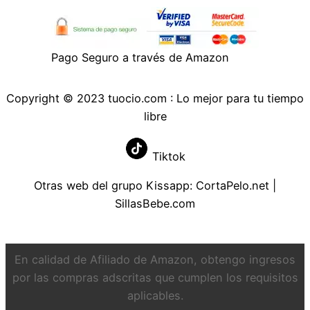
lujosa y personalizada.
Suela Duradera Antideslizante: La suela de
goma resistente cuenta con propiedades
Pago Seguro a través de Amazon
antideslizantes, proporcionando un apoyo
seguro en una variedad de superficies.
Lavable a Máquina: El material lavable a
Copyright © 2023 tuocio.com : Lo mejor para tu tiempo
máquina permite un mantenimiento fácil,
libre
manteniendo tus pantuflas frescas y
limpias para un uso duradero.
Tiktok
Otras web del grupo Kissapp:
CortaPelo.net
|
SillasBebe.com
En calidad de Afiliado de Amazon, obtengo ingresos
por las compras adscritas que cumplen los requisitos
aplicables.