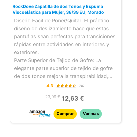
RockDove Zapatilla de dos Tonos y Espuma
Viscoelástica para Mujer, 38/39 EU, Morado
Diseño Fácil de Poner/Quitar: El práctico
diseño de deslizamiento hace que estas
pantuflas sean perfectas para transiciones
rápidas entre actividades en interiores y
exteriores.
Parte Superior de Tejido de Gofre: La
elegante parte superior de tejido de gofre
de dos tonos mejora la transpirabilidad,
añadiendo una estética única mientras
4.3
707
asegura que tus pies permanezcan
23,99 €
12,63 €
cómodos.
Comodidad de Espuma con Memoria:
Comprar
Ver mas
Experimenta la sensación mullida de la
amortiguación de espuma con memoria
con cada paso, ofreciendo una comodidad