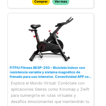
Comprar
Ver mas
FITFIU Fitness BESP-250 – Bicicleta Indoor con
resistencia variable y sistema magnético de
frenado para uso intensivo. Conectividad APP con
Kinomap y Zwift y Peso máx. usuario 120kg
Explora el Mundo Virtual: Conéctate con
aplicaciones líderes como Kinomap y Zwift
para sumergirte en rutas virtuales y
desafíos emocionantes que mantendrán tu