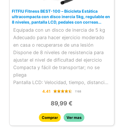
Monitoreo Preciso: Controla tu frecuencia
cardíaca con precisión utilizando el
FITFIU Fitness BEST-100 – Bicicleta Estática
pulsómetro integrado, mientras que el
ultracompacta con disco inercia 5kg, regulable en
8 niveles, pantalla LCD, pedales con correas
sistema de suspensión garantiza una
fijación, peso máx 100 kg,color Rojo
Equipada con un disco de inercia de 5 kg
pedalada suave y uniforme.
Adecuado para hacer ejercicio moderado
Diseño Duradero: Construida para durar, la
en casa o recuperarse de una lesión
BESP-250 presenta un sólido chasis de
Dispone de 8 niveles de resistencia para
acero y pedales antideslizantes con
ajustar el nivel de dificultad del ejercicio
correas de fijación, brindando estabilidad y
Compacta y fácil de transportar; no se
seguridad en cada movimiento.
pliega
Potencia Extra: Diseñada para soportar
Pantalla LCD: Velocidad, tiempo, distancia
hasta 120kg, esta bicicleta te brinda la
y calorías
confianza para superar tus límites y
4.41
1168
alcanzar nuevas alturas.
89,99 €
Movilidad Simplificada: Mueve la bicicleta
con facilidad gracias a las ruedas de
Comprar
Ver mas
transporte integradas, lo que facilita su
almacenamiento en cualquier espacio.