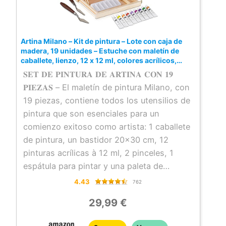
este maletín artistico es muy fácil de
transporte y usable tanto dentro como
fuera.
Artina Milano – Kit de pintura – Lote con caja de
𝐄𝐋 𝐒𝐄𝐓 𝐈𝐃𝐄𝐀𝐋 𝐂𝐎𝐌𝐎 𝐑𝐄𝐆𝐀𝐋𝐎 – Este set
madera, 19 unidades – Estuche con maletín de
de artista es el regalo perfecto para todas
caballete, lienzo, 12 x 12 ml, colores acrílicos,
pincel
las ocasiones, o para Navidad, los Reyes
𝐒𝐄𝐓 𝐃𝐄 𝐏𝐈𝐍𝐓𝐔𝐑𝐀 𝐃𝐄 𝐀𝐑𝐓𝐈𝐍𝐀 𝐂𝐎𝐍 𝟏𝟗
Magos, el Día de San Valentín, aniversarios
𝐏𝐈𝐄𝐙𝐀𝐒 – El maletín de pintura Milano, con
de empresas, comuniones, confirmaciones
19 piezas, contiene todos los utensilios de
etc.
pintura que son esenciales para un
comienzo exitoso como artista: 1 caballete
de pintura, un bastidor 20×30 cm, 12
pinturas acrílicas à 12 ml, 2 pinceles, 1
espátula para pintar y una paleta de
mezcla.
4.43
762
𝐂𝐀𝐁𝐀𝐋𝐄𝐓𝐓𝐄 𝐏𝐀𝐑𝐀 𝐏𝐈𝐍𝐓𝐀𝐑 𝐀𝐉𝐔𝐒𝐓𝐀𝐁𝐋𝐄 –
29,99 €
El soporte de pintura, con una anchura de
3,5 cm para lienzos, se puede ajustar en 4