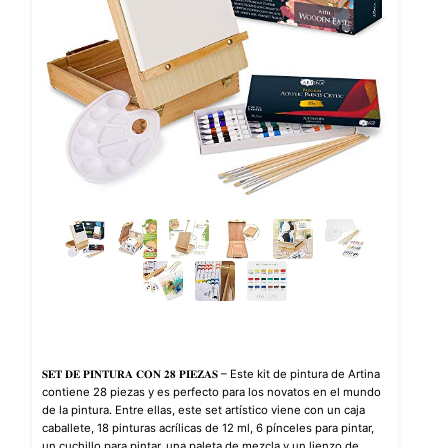
𝐒𝐄𝐓 𝐃𝐄 𝐏𝐈𝐍𝐓𝐔𝐑𝐀 𝐂𝐎𝐍 𝟐𝟖 𝐏𝐈𝐄𝐙𝐀𝐒 – Este kit de pintura de Artina
contiene 28 piezas y es perfecto para los novatos en el mundo
de la pintura. Entre ellas, este set artístico viene con un caja
caballete, 18 pinturas acrílicas de 12 ml, 6 pínceles para pintar,
un cuchillo para pintar, una paleta de mezcla y un lienzo de