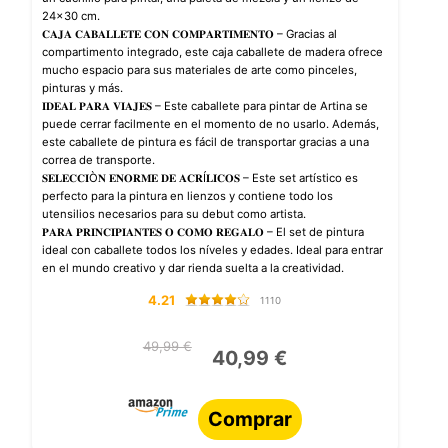
24×30 cm.
𝐂𝐀𝐉𝐀 𝐂𝐀𝐁𝐀𝐋𝐋𝐄𝐓𝐄 𝐂𝐎𝐍 𝐂𝐎𝐌𝐏𝐀𝐑𝐓𝐈𝐌𝐄𝐍𝐓𝐎 – Gracias al
compartimento integrado, este caja caballete de madera ofrece
mucho espacio para sus materiales de arte como pinceles,
pinturas y más.
𝐈𝐃𝐄𝐀𝐋 𝐏𝐀𝐑𝐀 𝐕𝐈𝐀𝐉𝐄𝐒 – Este caballete para pintar de Artina se
puede cerrar facilmente en el momento de no usarlo. Además,
este caballete de pintura es fácil de transportar gracias a una
correa de transporte.
𝐒𝐄𝐋𝐄𝐂𝐂𝐈Ò𝐍 𝐄𝐍𝐎𝐑𝐌𝐄 𝐃𝐄 𝐀𝐂𝐑Í𝐋𝐈𝐂𝐎𝐒 – Este set artístico es
perfecto para la pintura en lienzos y contiene todo los
utensilios necesarios para su debut como artista.
𝐏𝐀𝐑𝐀 𝐏𝐑𝐈𝐍𝐂𝐈𝐏𝐈𝐀𝐍𝐓𝐄𝐒 𝐎 𝐂𝐎𝐌𝐎 𝐑𝐄𝐆𝐀𝐋𝐎 – El set de pintura
ideal con caballete todos los níveles y edades. Ideal para entrar
en el mundo creativo y dar rienda suelta a la creatividad.
4.21
1110
49,99 €
40,99 €
Comprar