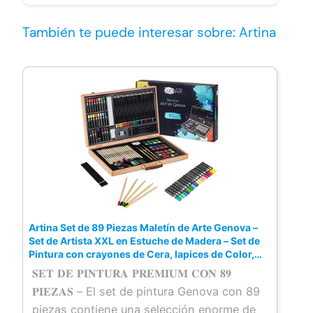
También te puede interesar sobre: Artina
Artina Set de 89 Piezas Maletín de Arte Genova –
Set de Artista XXL en Estuche de Madera – Set de
Pintura con crayones de Cera, lapices de Color,
Acuarelas, Pinceles y más
𝐒𝐄𝐓 𝐃𝐄 𝐏𝐈𝐍𝐓𝐔𝐑𝐀 𝐏𝐑𝐄𝐌𝐈𝐔𝐌 𝐂𝐎𝐍 𝟖𝟗
𝐏𝐈𝐄𝐙𝐀𝐒 – El set de pintura Genova con 89
piezas contiene una selección enorme de