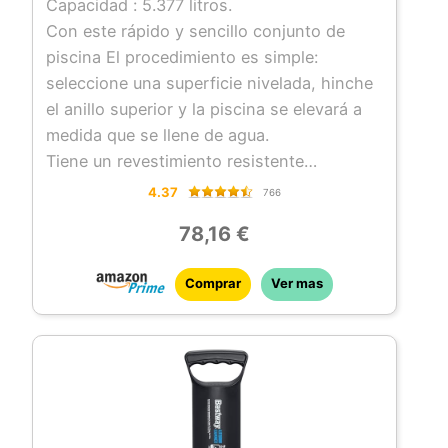
Capacidad : 5.377 litros.
Con este rápido y sencillo conjunto de
piscina El procedimiento es simple:
seleccione una superficie nivelada, hinche
el anillo superior y la piscina se elevará a
medida que se llene de agua.
Tiene un revestimiento resistente
elaborado con tecnología Tritech, un
4.37
766
material reforzado y resistente a las
78,16 €
perforaciones.
Este revestimiento tiene un atractivo y
Comprar
Ver mas
realista diseño rattan que dará un toque de
elegancia al jardín.
El set de piscina también incluye una
bomba de filtrado para que el agua siempre
esté limpia y libre de suciedad.
Cuando el verano toque a su fin, no le
costará nada desmontar y guardar esta