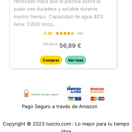
reforzado hace que la piscina sobre el
suelo sea duradera y estable durante
mucho tiempo. Capacidad de agua 80%
llena: 3.800 litros
Agua limpia: la bomba de filtración y los
4.28
693
cartuchos mantienen la piscina limpia e
99,95 €
56,89 €
higiénica de manera confiable
Almacenamiento que ahorra espacio: al
Comprar
Ver mas
final de la temporada, la piscina del jardín
se puede desmontar y almacenar
fácilmente para ahorrar espacio
Tamaño: 305 x 76 cm
Pago Seguro a través de Amazon
Copyright © 2023 tuocio.com : Lo mejor para tu tiempo
libre