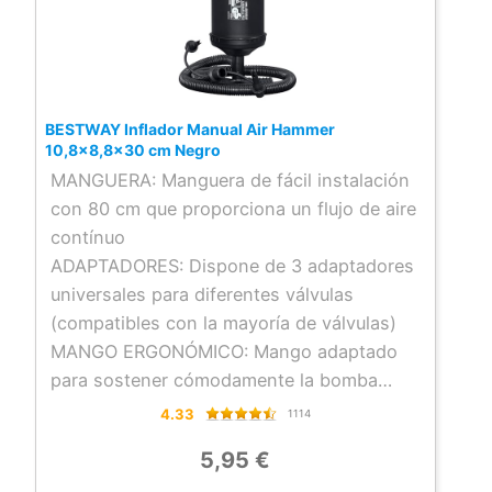
piscina.
El agua se vacía fácilmente a través de la
válvula de drenaje con control de caudal y,
luego, la piscina puede doblarse de manera
BESTWAY Inflador Manual Air Hammer
compacta para que pueda guardarla
10,8×8,8×30 cm Negro
cómodamente hasta el verano siguiente.
MANGUERA: Manguera de fácil instalación
con 80 cm que proporciona un flujo de aire
contínuo
ADAPTADORES: Dispone de 3 adaptadores
universales para diferentes válvulas
(compatibles con la mayoría de válvulas)
MANGO ERGONÓMICO: Mango adaptado
para sostener cómodamente la bomba
manual de aire
4.33
1114
VOLUMEN: 0,85L/ciclo 0,28 BAR (4 PSI)
5,95 €
CONTIENE: 1 bomba manual, 3