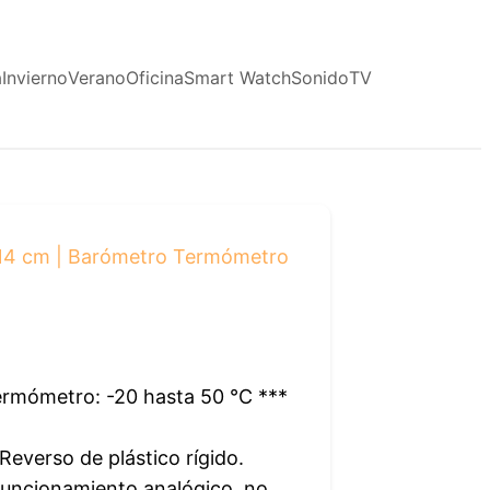
a
Invierno
Verano
Oficina
Smart Watch
Sonido
TV
Ø 14 cm | Barómetro Termómetro
.
ermómetro: -20 hasta 50 °C ***
Reverso de plástico rígido.
Funcionamiento analógico, no