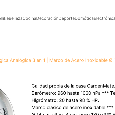
ehike
Belleza
Cocina
Decoración
Deporte
Domótica
Electrónic
ica Analógica 3 en 1 | Marco de Acero Inoxidable 
Calidad propia de la casa GardenMate
Barómetro: 960 hasta 1060 hPa *** T
Higrómetro: 20 hasta 98 % HR.
Marco clásico de acero inoxidable *** 
Ø 14 cm, altura 4 cm, peso 180 g *** 