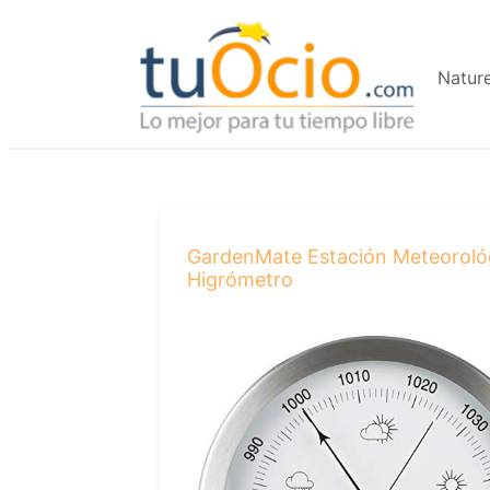
Saltar
al
Natur
contenido
GardenMate Estación Meteorológ
Higrómetro