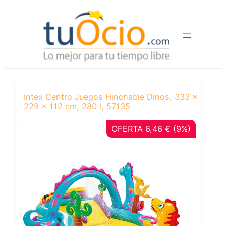
Saltar
al
contenido
Intex Centro Juegos Hinchable Dinos, 333 x
229 x 112 cm, 280 l, 57135
OFERTA 6,46 € (9%)