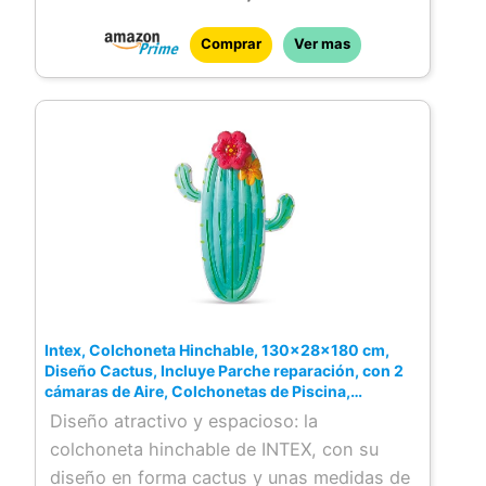
y su estructura interior se compone de
Comprar
Ver mas
miles de finas fibras de poliéster de alta
resistencia (tecnología Fiber-Tech) para
más firmeza, comodidad y durabilidad
Inflado y desinflado 2 en 1: viene equipado
para poderse hinchar o deshinchar en 6
minutos aproximadamente; gracias a la
bomba eléctrica FastFill USB incorporada
(cable USB integrado) o mediante una
bomba manual
Incluye: bolsa de transporte
Intex, Colchoneta Hinchable, 130x28x180 cm,
Diseño Cactus, Incluye Parche reparación, con 2
cámaras de Aire, Colchonetas de Piscina,
Hinchables Playa, Juguete Agua, Flotador (58793)
Diseño atractivo y espacioso: la
colchoneta hinchable de INTEX, con su
diseño en forma cactus y unas medidas de