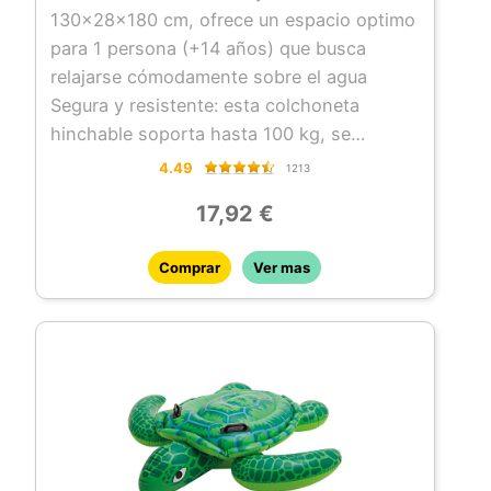
130x28x180 cm, ofrece un espacio optimo
para 1 persona (+14 años) que busca
relajarse cómodamente sobre el agua
Segura y resistente: esta colchoneta
hinchable soporta hasta 100 kg, se
compone de dos cámaras de aire
4.49
1213
independientes y está fabricada de vinilo
17,92 €
resistente de 0,28 mm de grosor
Fácil de inflar y transportar: la colchoneta
Comprar
Ver mas
hinchable de INTEX se infla rápidamente y
sin esfuerzo, permitiéndote comenzar tu
diversión acuática al instante (inflador no
incluido); además, su diseño ligero y
portátil facilita su transporte y
almacenamiento, convirtiéndola en el
complemento optimo para llevar a
cualquier destino de verano