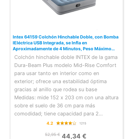
Intex 64159 Colchón Hinchable Doble, con Bomba
IEléctrica USB Integrada, se Infla en
Aproximadamente de 4 Minutos, Peso Máximo
272 kg, Material Flocado más PVC Laminado, 152 x
Colchón hinchable doble INTEX de la gama
203 x 36 cm
Dura-Beam Plus modelo Mid-Rise Comfort
para usar tanto en interior como en
exterior; ofrece una estabilidad óptima
gracias al anillo que rodea su base
Medidas: mide 152 x 203 cm con una altura
sobre el suelo de 36 cm para más
comodidad; tiene capacidad para 2
personas y soporta un máximo de 272 kg
4.2
1215
Materiales: su exterior está fabricado de
52,95 €
44,34 €
PVC laminado con superficie aterciopelada