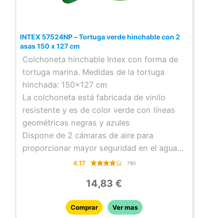
Diversión sin fin: incluye un parche de
reparación para solucionar rápidamente
cualquier poro o arañazo, asegurando que
INTEX 57524NP – Tortuga verde hinchable con 2
la diversión no se interrumpa
asas 150 x 127 cm
Versatilidad para todos tus planes de
Colchoneta hinchable Intex con forma de
verano: optimo tanto para un descanso
tortuga marina. Medidas de la tortuga
tranquilo bajo el sol como para ser el
hinchada: 150×127 cm
centro de atención en tus fiestas en la
La colchoneta está fabricada de vinilo
piscina
resistente y es de color verde con líneas
geométricas negras y azules
Dispone de 2 cámaras de aire para
proporcionar mayor seguridad en el agua
Lleva incorporada dos resistentes asas
4.17
790
para una mayor sujeción y estabilidad en el
14,83 €
agua
Uso recomendado a partir de 3 años de
Comprar
Ver mas
edad. Incluye kit de parches para reparar