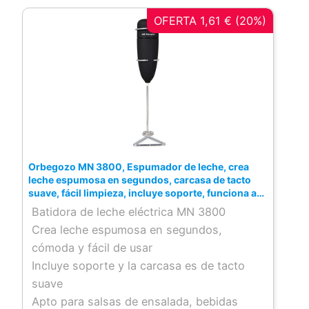
OFERTA 1,61 € (20%)
Orbegozo MN 3800, Espumador de leche, crea
leche espumosa en segundos, carcasa de tacto
suave, fácil limpieza, incluye soporte, funciona a
pilas 2XAA (no incluidas), color negro
Batidora de leche eléctrica MN 3800
Crea leche espumosa en segundos,
cómoda y fácil de usar
Incluye soporte y la carcasa es de tacto
suave
Apto para salsas de ensalada, bebidas