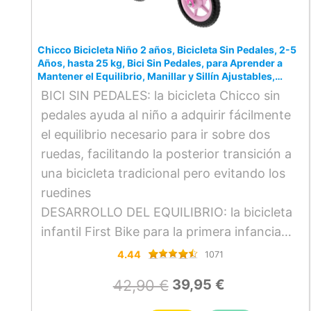
Chicco Bicicleta Niño 2 años, Bicicleta Sin Pedales, 2-5
Años, hasta 25 kg, Bici Sin Pedales, para Aprender a
Mantener el Equilibrio, Manillar y Sillín Ajustables,
Juguetes, Regalo Niño 2 años, Rosa
BICI SIN PEDALES: la bicicleta Chicco sin
pedales ayuda al niño a adquirir fácilmente
el equilibrio necesario para ir sobre dos
ruedas, facilitando la posterior transición a
una bicicleta tradicional pero evitando los
ruedines
DESARROLLO DEL EQUILIBRIO: la bicicleta
infantil First Bike para la primera infancia
estimula la autoconfianza y la
4.44
1071
independencia de los niños, que encuentran
42,90 €
39,95 €
su equilibrio y mejoran sus habilidades de
coordinación