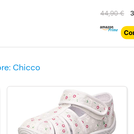
44,90 €
3
Co
re: Chicco