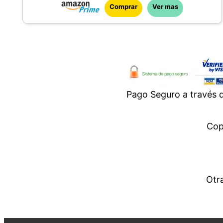
Comprar
Ver mas
SILLÍN Y MANILLAR AJUSTABLE: el sillín es
antideslizante y el manillar es de goma,
óptimo para que el niño se encutre cómodo
y facilite el uso de la bicicleta; además tanto
sillín como manillar son ajustables para
acompañar el crecimiento de tu hijo desde
Pago Seguro a través
los 2 hasta los 5 años (hasta 25kg, con
altura mínima de 85 cm)
ESTRUCTURA MUY LIGERA: la bicicleta es
Cop
ultraligera gracias al ligero y robusto cuadro
de metal que puede soportar un niño de
hasta 25 kg Fácil de llevar y manejar,
Otr
óptimo para los más pequeños
RUEDAS ANTI-PINCHAZOS: la bicicleta
tiene neumáticos resistentes a los
pinchazos para una vuelta en bici suave y