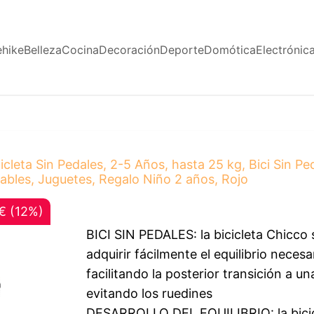
ehike
Belleza
Cocina
Decoración
Deporte
Domótica
Electrónic
cicleta Sin Pedales, 2-5 Años, hasta 25 kg, Bici Sin 
justables, Juguetes, Regalo Niño 2 años, Rojo
€ (12%)
BICI SIN PEDALES: la bicicleta Chicco 
adquirir fácilmente el equilibrio necesa
facilitando la posterior transición a un
evitando los ruedines
DESARROLLO DEL EQUILIBRIO: la biciclet