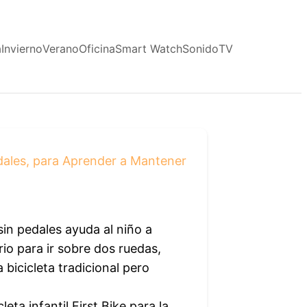
a
Invierno
Verano
Oficina
Smart Watch
Sonido
TV
Pedales, para Aprender a Mantener
sin pedales ayuda al niño a
rio para ir sobre dos ruedas,
a bicicleta tradicional pero
a infantil First Bike para la