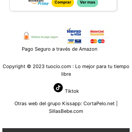
Comprar
Ver mas
altas cargas mecánicas
PERFECTO para montaje en pared: orificios
de suspensión integrados para atornillar el
distribuidor de zócalo a la pared
Inserciones de zócalo girados 45 °: Ideal
para enchufe en ángulo, contacto de
Pago Seguro a través de Amazon
conexión a tierra, conector de contorno y
euro, longitud del cable: 2,0 m, sección
transversal del cable: 1,5 mm², tensión de
Copyright © 2023 tuocio.com : Lo mejor para tu tiempo
funcionamiento: 230 V, carga conectada
libre
máx.: 3500 W
Volumen de suministro: 1 regleta
Tiktok
Otras web del grupo Kissapp:
CortaPelo.net
|
SillasBebe.com