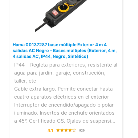
Hama 00137287 base múltiple Exterior 4 m 4
salidas AC Negro – Bases múltiples (Exterior, 4 m,
4 salidas AC, IP44, Negro, Sintético)
IP44 – Regleta para exteriores, resistente al
agua para jardín, garaje, construcción,
taller, etc
Cable extra largo. Permite conectar hasta
cuatro aparatos eléctricos en el exterior
Interruptor de encendido/apagado bipolar
iluminado. Insertos de enchufe orientados
a 45°. Certificado GS. Ojales de suspensión
integrados que permiten el montaje en
4.1
929
pared con tornillos