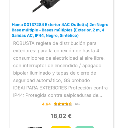
transversal del cable: 1,5 mm², tensión de
funcionamiento: 230 V, carga conectada
máx.: 3500 W
Hama 00137284 Exterior 4AC Outlet(s) 2m Negro
Base múltiple – Bases múltiples (Exterior, 2 m, 4
Salidas AC, IP44, Negro, Sintético)
ROBUSTA regleta de distribución para
exteriores: para la conexión de hasta 4
consumidores de electricidad al aire libre,
con interruptor de encendido / apagado
bipolar iluminado y tapas de cierre de
seguridad automático, GS probado
IDEAl PARA EXTERIORES Protección contra
IP44: Protegida contra salpicaduras de
agua y cuerpos extraños sólidos con un
4.64
662
diámetro de > 1.0 mm, ideal para uso
18,02 €
continuo en jardines, garajes, sitios de
construcción, etc., cables H07RN-F para