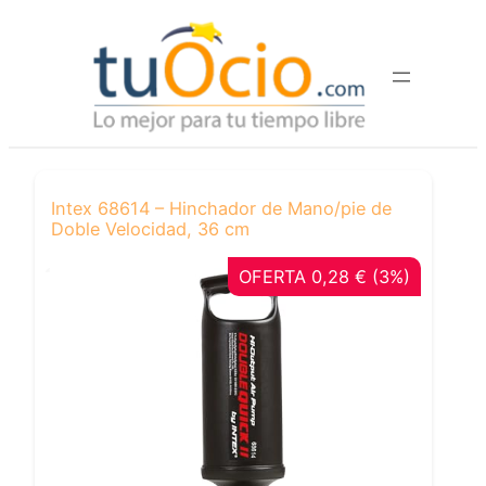
Saltar
al
contenido
Intex 68614 – Hinchador de Mano/pie de
Doble Velocidad, 36 cm
OFERTA 0,28 € (3%)