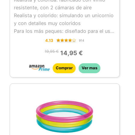
resistente, con 2 cámaras de aire
Realista y colorido: simulando un unicornio
y con detalles muy coloridos
Para los más peques: diseñado para el uso
de 1 niño mayor de 3 años
4.13
914
Accesorios: incluye un parche de
19,95 €
14,95 €
reparación
Comprar
Ver mas