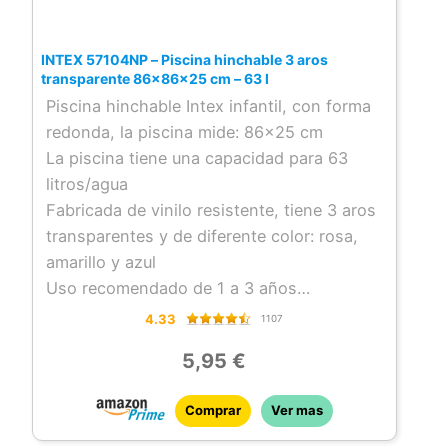
INTEX 57104NP – Piscina hinchable 3 aros
transparente 86x86x25 cm – 63 l
Piscina hinchable Intex infantil, con forma
redonda, la piscina mide: 86×25 cm
La piscina tiene una capacidad para 63
litros/agua
Fabricada de vinilo resistente, tiene 3 aros
transparentes y de diferente color: rosa,
amarillo y azul
Uso recomendado de 1 a 3 años
Incluye kit de parches para reparar
4.33
1107
pequeños poros o pinchazos
5,95 €
Comprar
Ver mas