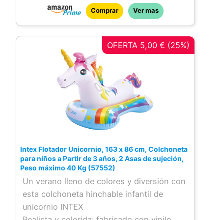
Fabricado en vinilo extra resistente de
Comprar
Ver mas
0,45 mm e incluye kit de reparación
OFERTA 5,00 € (25%)
Intex Flotador Unicornio, 163 x 86 cm, Colchoneta
para niños a Partir de 3 años, 2 Asas de sujeción,
Peso máximo 40 Kg (57552)
Un verano lleno de colores y diversión con
esta colchoneta hinchable infantil de
unicornio INTEX
Realista y colorida: fabricado con vinilo