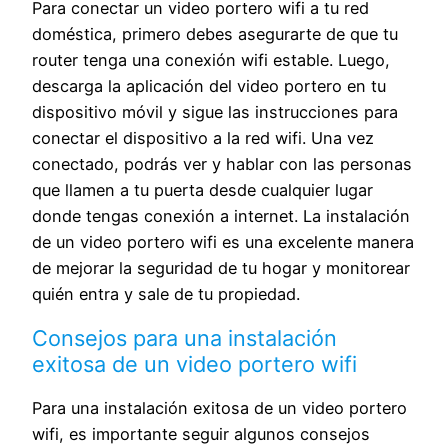
Imagen clara de día y de noche: La
Para conectar un video portero wifi a tu red
cámara incluye un sensor de 2
doméstica, primero debes asegurarte de que tu
megapíxeles con un ángulo de visión de
router tenga una conexión wifi estable. Luego,
150°. La visión nocturna por infrarrojos
descarga la aplicación del video portero en tu
garantiza imágenes nítidas incluso en la
dispositivo móvil y sigue las instrucciones para
oscuridad.
conectar el dispositivo a la red wifi. Una vez
Resistente y seguro: El timbre cuenta
conectado, podrás ver y hablar con las personas
con certificación IP65 e IK10, por lo que
que llamen a tu puerta desde cualquier lugar
resiste la intemperie y actos vandálicos. La
donde tengas conexión a internet. La instalación
placa con nombre iluminada ayuda a tus
de un video portero wifi es una excelente manera
visitas a identificar tu casa fácilmente.
de mejorar la seguridad de tu hogar y monitorear
quién entra y sale de tu propiedad.
Consejos para una instalación
exitosa de un video portero wifi
Para una instalación exitosa de un video portero
wifi, es importante seguir algunos consejos