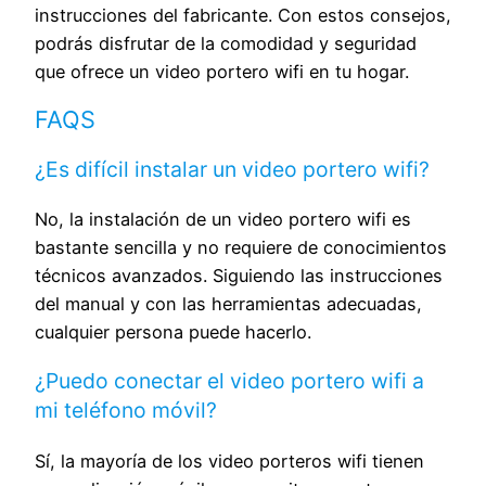
provoca conexiones incorrectas o fuentes
previa de imágenes cuando se reproduce,
instrucciones del fabricante. Con estos consejos,
desconocidas, daños irreversibles al
es mejor averiguar qué desea. Admite
podrás disfrutar de la comodidad y seguridad
dispositivo. No use soluciones de energía
tarjetas TF de hasta 128 G, no incluidas en
que ofrece un video portero wifi en tu hogar.
DIY.
la caja.
FAQS
【Requisitos para la cerradura】Para que el
【Forma de desbloqueo 3 en 1】Puede
cerradero eléctrico o la cerradura se
abrir la puerta para los visitantes desde la
¿Es difícil instalar un video portero wifi?
puedan abrir mediante el videoportero, se
pantalla interior, la aplicación o la tarjeta
deben cumplir dos condiciones: primero, el
RFID. Hay 8 tarjetas RFID en la caja,
No, la instalación de un video portero wifi es
cerradero eléctrico o la cerradura deben
satisfacen las necesidades de los
bastante sencilla y no requiere de conocimientos
tener memoria mecánica; segundo, la
miembros de su familia.
técnicos avanzados. Siguiendo las instrucciones
corriente que llega al cerradero eléctrico o
【Resistente a la intemperie IP65】 Diseño
del manual y con las herramientas adecuadas,
la cerradura no puede superar los 12 V/1,1
impermeable IP65, estable en caso de
cualquier persona puede hacerlo.
A, y si la corriente supera este valor (12
preguntas, nublado, frío y nieve
V/1,1 A), consulte el manual del usuario
conditions.No necesidad de preocuparse
¿Puedo conectar el video portero wifi a
para obtener más información.
por el lugar de instalación.
mi teléfono móvil?
Sí, la mayoría de los video porteros wifi tienen