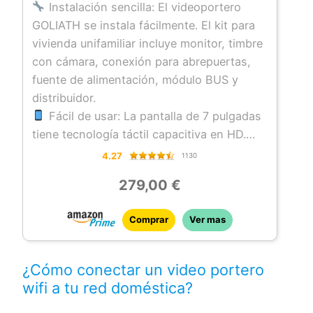
Resistente al Clima y vandalismo – Empotrada
Instalación sencilla: El videoportero
GOLIATH se instala fácilmente. El kit para
vivienda unifamiliar incluye monitor, timbre
con cámara, conexión para abrepuertas,
fuente de alimentación, módulo BUS y
distribuidor.
Fácil de usar: La pantalla de 7 pulgadas
tiene tecnología táctil capacitiva en HD.
Gracias a la conexión Wi-Fi, puedes
4.27
1130
controlar el sistema desde cualquier lugar.
279,00 €
La ranura para tarjeta MicroSD (hasta 64
GB) permite guardar fotos y vídeos.
Comprar
Ver mas
Ampliable y versátil: El sistema se puede
ampliar con estaciones interiores o timbres
exteriores adicionales. También es
¿Cómo conectar un video portero
compatible con pulsadores de timbre
wifi a tu red doméstica?
externos y campanas adicionales.