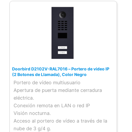
Doorbird D2102V-RAL7016 – Portero de vídeo IP
(2 Botones de Llamada), Color Negro
Portero de vídeo multiusuario
Apertura de puerta mediante cerradura
eléctrica.
Conexión remota en LAN o red IP
Visión nocturna.
Acceso al portero de vídeo a través de la
nube de 3 g/4 g.