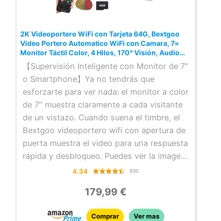
2K Videoportero WiFi con Tarjeta 64G, Bextgoo
Video Portero Automatico WiFi con Camara, 7»
Monitor Táctil Color, 4 Hilos, 170° Visión, Audio
Bidireccional, Detección Movimiento, Visión
【Supervisión Inteligente con Monitor de 7″
Nocturna, IP66
o Smartphone】Ya no tendrás que
esforzarte para ver nada: el monitor a color
de 7″ muestra claramente a cada visitante
de un vistazo. Cuando suena el timbre, el
Bextgoo videoportero wifi con apertura de
puerta muestra el video para una respuesta
rápida y desbloqueo. Puedes ver la imagen
a través de la app y desbloquear la puerta
4.34
930
de forma remota: un control flexible, tanto
179,99 €
en casa como cuando estés fuera, justo
como lo necesites.
Comprar
Ver mas
【Sin Suscripción — Tarjeta de 64 GB