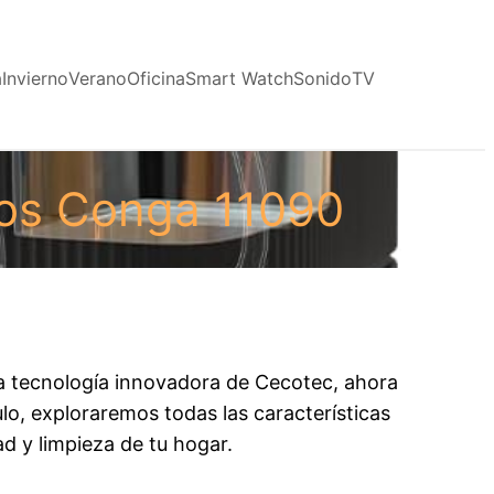
a
Invierno
Verano
Oficina
Smart Watch
Sonido
TV
los Conga 11090
 la tecnología innovadora de Cecotec, ahora
lo, exploraremos todas las características
d y limpieza de tu hogar.