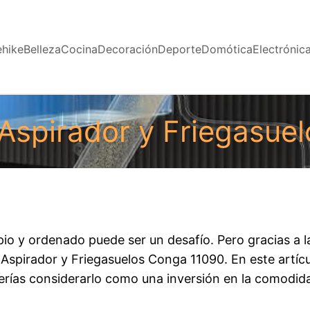
ehike
Belleza
Cocina
Decoración
Deporte
Domótica
Electrónic
Aspirador y Friegasue
mpio y ordenado puede ser un desafío. Pero gracias a
 Aspirador y Friegasuelos Conga 11090. En este artícu
erías considerarlo como una inversión en la comodida